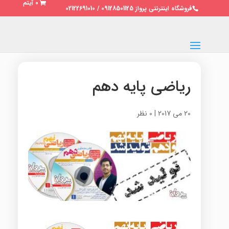
0 آیتم
فروشگاه اینترنتی پرواز 09128501125 / 02122691010
ریاضی پایه دهم
20 می 2017
|
0 نظر