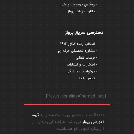
رهگیری مرسولات پستی
دانلود جزوات پرواز
دسترسی سریع پرواز
انتخاب رشته کنکور 1403
مشاوره تحصیلی حرفه ای
فرصت شغلی
افتخارات و اعتبارات
درخواست نمایندگی
تماس با ما
[rev_slider alias="nemad-logo"]
2021© تمامی حقوق این سایت متعلق به
گروه
آموزشی پرواز
می باشد، هرگونه کپی برداری از
آن پیگرد قانونی خواهد داشت.