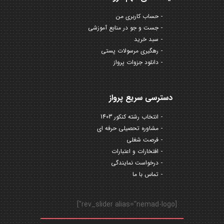
حساب کاربری من
جست و جو در منابع آموزشی
سبد خرید
رهگیری مرسولات پستی
دانلود جزوات پرواز
دسترسی سریع پرواز
انتخاب رشته کنکور 1403
مشاوره تحصیلی حرفه ای
فرصت شغلی
افتخارات و اعتبارات
درخواست نمایندگی
تماس با ما
[rev_slider alias="nemad-logo"]