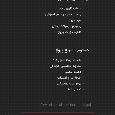
حساب کاربری من
جست و جو در منابع آموزشی
سبد خرید
رهگیری مرسولات پستی
دانلود جزوات پرواز
دسترسی سریع پرواز
انتخاب رشته کنکور 1403
مشاوره تحصیلی حرفه ای
فرصت شغلی
افتخارات و اعتبارات
درخواست نمایندگی
تماس با ما
[rev_slider alias="nemad-logo"]