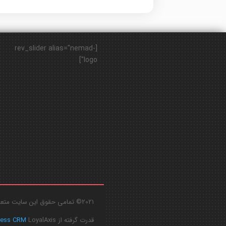
[rev_slider alias="nemad-
logo"]
2021© تمامی حقوق این سایت متعلق به
قدرت گرفته از
LoyalAxis
ress CRM