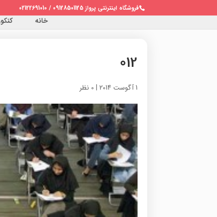
فروشگاه اینترنتی پرواز 09128501125 / 02122691010
خانه
کنکور 
012
1 آگوست 2014
|
0 نظر