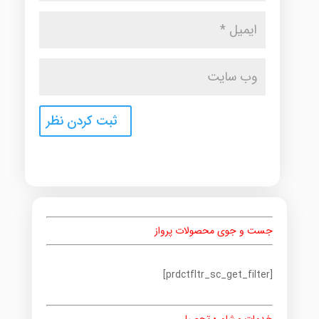
جست و جوی محصولات پرواز
[prdctfltr_sc_get_filter]