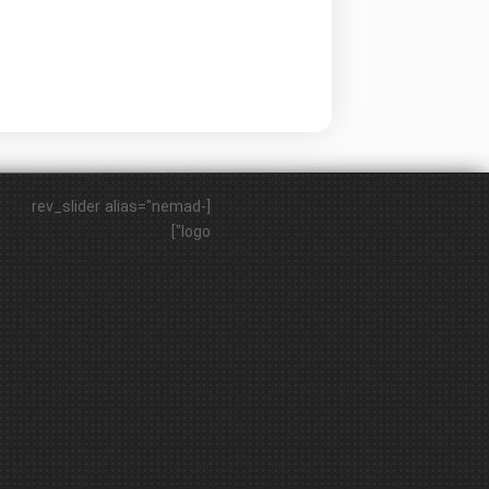
[rev_slider alias="nemad-
logo"]