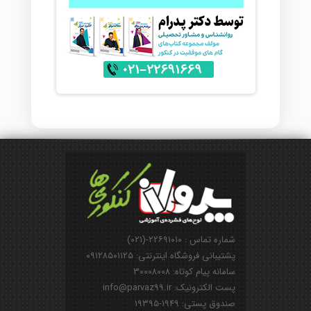
شماره تماس : ۲۲۶۹۱۰۱۰-(۰۲۱)
پشتیبانی فروشگاه اینترنتی: ۰۹۱۲۸۵۰۱۱۲۵
سامانه پیام کوتاه: ۳۰۰۰۸۰۰۸
پست الکترونیک: info@parvaz99.ir
صندوق پستی: ۱۹۴۹-۱۹۳۹۵