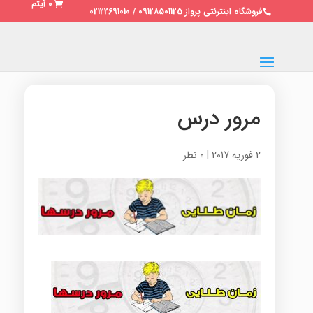
0 آیتم
فروشگاه اینترنتی پرواز 09128501125 / 02122691010
مرور درس
2 فوریه 2017
|
0 نظر