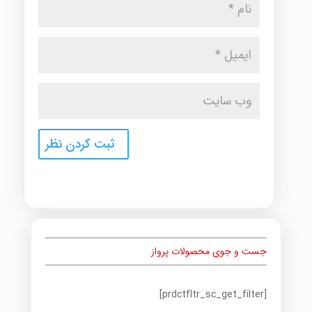
جست و جوی محصولات پرواز
[prdctfltr_sc_get_filter]