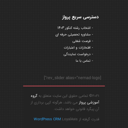
دسترسی سریع پرواز
انتخاب رشته کنکور 1403
مشاوره تحصیلی حرفه ای
فرصت شغلی
افتخارات و اعتبارات
درخواست نمایندگی
تماس با ما
[rev_slider alias="nemad-logo"]
2021© تمامی حقوق این سایت متعلق به
گروه
آموزشی پرواز
می باشد، هرگونه کپی برداری از
آن پیگرد قانونی خواهد داشت.
قدرت گرفته از
LoyalAxis
WordPress CRM