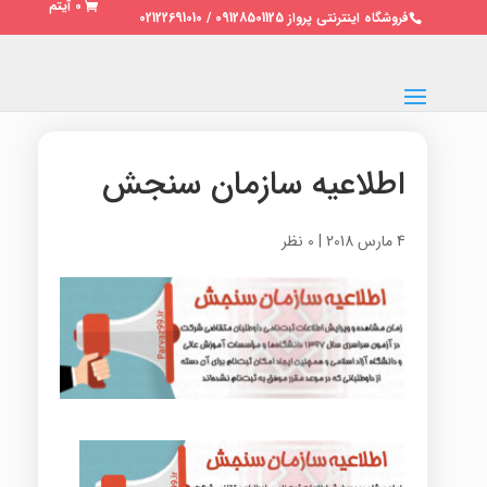
0 آیتم
فروشگاه اینترنتی پرواز 09128501125 / 02122691010
اطلاعیه سازمان سنجش
4 مارس 2018
|
0 نظر