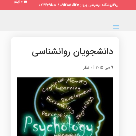
0 آیتم
فروشگاه اینترنتی پرواز 09128501125 / 02122691010
دانشجویان روانشناسی
9 می 2015
|
0 نظر