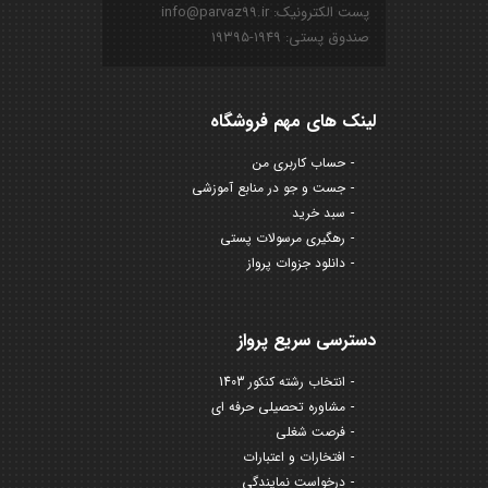
پست الکترونیک: info@parvaz99.ir
صندوق پستی: ۱۹۴۹-۱۹۳۹۵
لینک های مهم فروشگاه
حساب کاربری من
جست و جو در منابع آموزشی
سبد خرید
رهگیری مرسولات پستی
دانلود جزوات پرواز
دسترسی سریع پرواز
انتخاب رشته کنکور 1403
مشاوره تحصیلی حرفه ای
فرصت شغلی
افتخارات و اعتبارات
درخواست نمایندگی