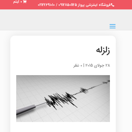
0 آیتم
فروشگاه اینترنتی پرواز 09128501125 / 02122691010
زلزله
28 جولای 2015
|
0 نظر