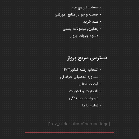
حساب کاربری من
جست و جو در منابع آموزشی
سبد خرید
رهگیری مرسولات پستی
دانلود جزوات پرواز
دسترسی سریع پرواز
انتخاب رشته کنکور 1403
مشاوره تحصیلی حرفه ای
فرصت شغلی
افتخارات و اعتبارات
درخواست نمایندگی
تماس با ما
[rev_slider alias="nemad-logo"]