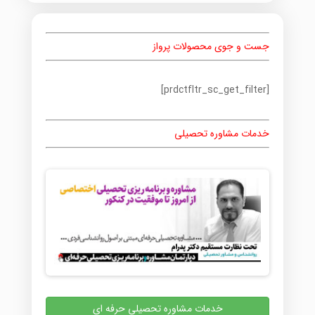
جست و جوی محصولات پرواز
[prdctfltr_sc_get_filter]
خدمات مشاوره تحصیلی
خدمات مشاوره تحصیلی حرفه ای