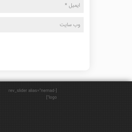
[rev_slider alias="nemad-
logo"]