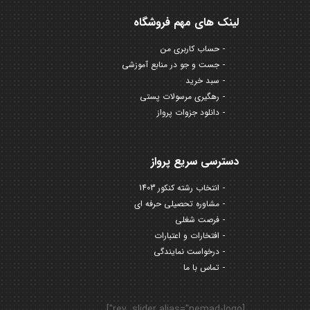
لینک های مهم فروشگاه
حساب کاربری من
جست و جو در منابع آموزشی
سبد خرید
رهگیری مرسولات پستی
دانلود جزوات پرواز
دسترسی سریع پرواز
انتخاب رشته کنکور 1403
مشاوره تحصیلی حرفه ای
فرصت شغلی
افتخارات و اعتبارات
درخواست نمایندگی
تماس با ما
[rev_slider alias="nemad-logo"]