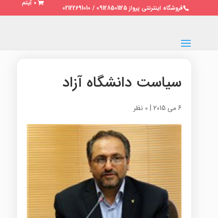
0 آیتم
فروشگاه اینترنتی پرواز 09128501125 / 02122691010
سیاست دانشگاه آزاد
6 می 2015
|
0 نظر