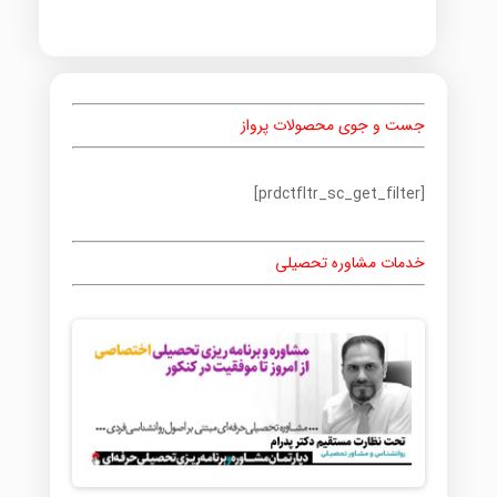
جست و جوی محصولات پرواز
[prdctfltr_sc_get_filter]
خدمات مشاوره تحصیلی