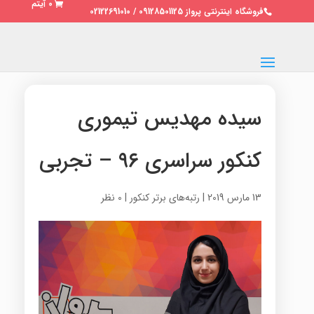
0 آیتم
فروشگاه اینترنتی پرواز 09128501125 / 02122691010
سیده مهدیس تیموری
کنکور سراسری ۹۶ – تجربی
13 مارس 2019
|
رتبه‌های برتر کنکور
|
0 نظر