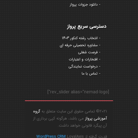
دانلود جزوات پرواز
دسترسی سریع پرواز
انتخاب رشته کنکور 1403
مشاوره تحصیلی حرفه ای
فرصت شغلی
افتخارات و اعتبارات
درخواست نمایندگی
تماس با ما
[rev_slider alias="nemad-logo"]
2021© تمامی حقوق این سایت متعلق به
گروه
آموزشی پرواز
می باشد، هرگونه کپی برداری از
آن پیگرد قانونی خواهد داشت.
قدرت گرفته از
LoyalAxis
WordPress CRM