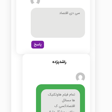
شوند
سی دی اقتصاد
پاسخ
راشدپژده
تمام فیلم هاوتکنیک
ها مسائل
اقتصادکسی ک
ریاضی مشکل دارع