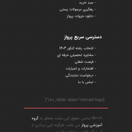
سبد خرید
رهگیری مرسولات پستی
دانلود جزوات پرواز
دسترسی سریع پرواز
انتخاب رشته کنکور 1403
مشاوره تحصیلی حرفه ای
فرصت شغلی
افتخارات و اعتبارات
درخواست نمایندگی
تماس با ما
[rev_slider alias="nemad-logo"]
2021© تمامی حقوق این سایت متعلق به
گروه
آموزشی پرواز
می باشد، هرگونه کپی برداری از
آن پیگرد قانونی خواهد داشت.