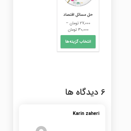
حل مسائل اقتصاد
27,000
تومان
–
محدوده
30,000
تومان
قیمت:
این
انتخاب گزینه‌ها
27,000 تومان
محصول
تا
دارای
30,000 تومان
انواع
مختلفی
می
باشد.
گزینه
6 دیدگاه ها
ها
ممکن
است
در
Karin zaheri
صفحه
محصول
انتخاب