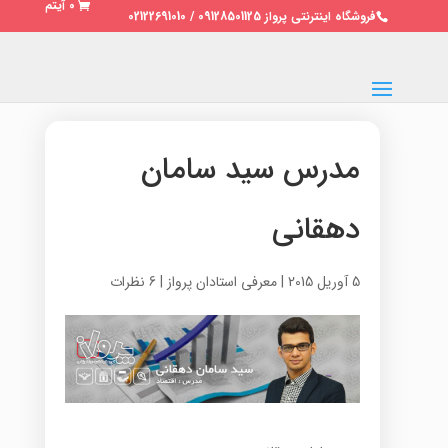
0 آیتم
فروشگاه اینترنتی پرواز 09128501125 / 02122691010
مدرس سید سامان
دهقانی
5 آوریل 2015
|
معرفی استادان پرواز
|
6 نظرات