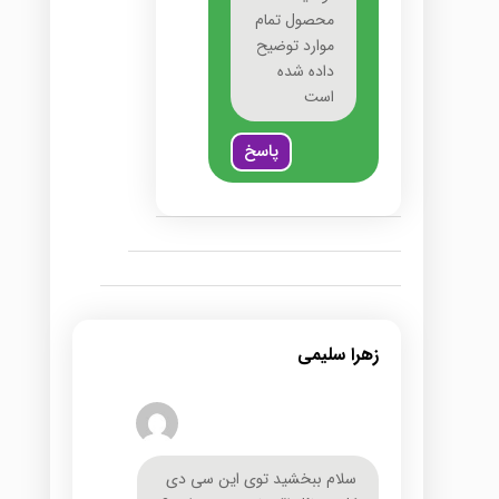
محصول تمام
موارد توضیح
داده شده
است
پاسخ
زهرا سلیمی
سلام ببخشید توی این سی دی