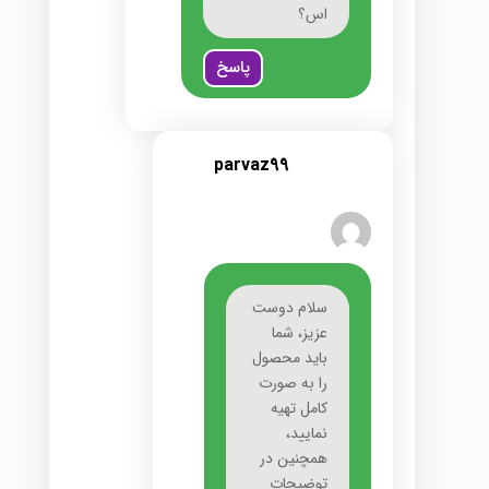
اس؟
پاسخ
parvaz99
سلام دوست
عزیز، شما
باید محصول
را به صورت
کامل تهیه
نمایید،
همچنین در
توضیحات