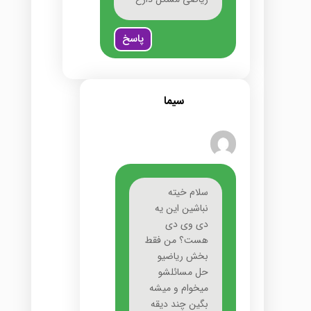
پاسخ
سیما
سلام خیته
نباشین این یه
دی وی دی
هست؟ من فقط
بخش ریاضیو
حل مسائلشو
میخوام و میشه
بگین چند دیقه