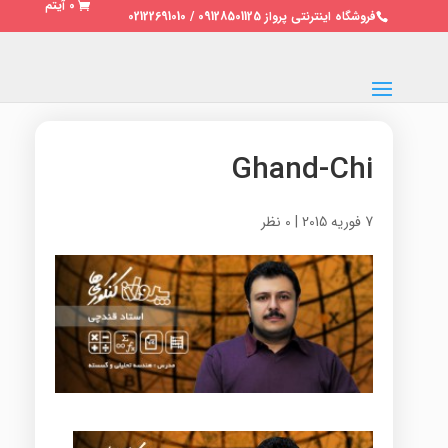
0 آیتم
فروشگاه اینترنتی پرواز 09128501125 / 02122691010
Ghand-Chi
7 فوریه 2015
|
0 نظر