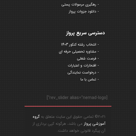
رهگیری مرسولات پستی
دانلود جزوات پرواز
دسترسی سریع پرواز
انتخاب رشته کنکور 1403
مشاوره تحصیلی حرفه ای
فرصت شغلی
افتخارات و اعتبارات
درخواست نمایندگی
تماس با ما
[rev_slider alias="nemad-logo"]
2021© تمامی حقوق این سایت متعلق به
گروه
آموزشی پرواز
می باشد، هرگونه کپی برداری از
آن پیگرد قانونی خواهد داشت.