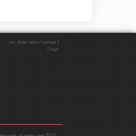
[rev_slider alias="nemad-
logo"]
2021© تمامی حقوق این سایت متعلق به