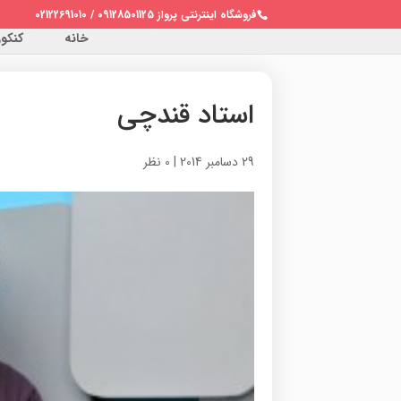
فروشگاه اینترنتی پرواز 09128501125 / 02122691010
خانه
کنکور 
استاد قندچی
29 دسامبر 2014
|
0 نظر