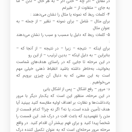
در مقابل – اگر چه – حتی اگر – به هر حال – لکن – اما
به جای – متفاوت از – علیرغم
4- کلمات ربط که نمونه یا مثال را نشان می‌دهند :
برای مثال – شامل – برای نمونه – نظیر – از جمله – به
عنوان مثال
5- کلمات ربط که دلیل یا مسبب و سبب را نشان می‌دهند
:
برای اینکه – نتیجه – زیرا – در نتیجه – از آنجا که –
بنابراین – به دلیل اینکه – بدین ترتیب – از این رو
در این مرحله تا جایی که در راستای هدف‌های شماست
بخوانید، به‌خاطر داشته باشید انظباط ذهنی خیلی مهم
است به این معنی که به دنبال آن چیزی برویم که
می‌خواهیم .
د- مرور – رفع اشکال – پس از اشکال یابی
در این مرحله، منظور این است که یک‌بار دیگر با مرور
یادداشت‌ها و نظارت بر اهداف اولیه مقایسه کنید ببینید آیا
هدف تأمین شده است، یا نه؟ اگر نه چرا؟ کدام قسمت از
متن را نفهمیدید که باعث افت در درک شد. این قسمت را
شخصاً پیدا کنید و برای فهم بیشتر آن اقدام کنید. در واقع
مرحله مرور مرحله‌ای است که به عنوان تکمیل کننده درک