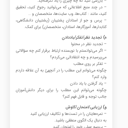
– بازرسی کنید که چه چیزی را یاد نگرفته‌اید.
– در چند منبع اطلاعاتی که می‌توانید رجوع کنید، تحقیق
کنید، مانند : کتاب‌ها، وب سایت‌ها، متخصصان و …
– پرس و جو از استادان پشتیبان (پشتیبان دانشگاهی،
کتابدارها، آموزگارها، استادان، متخصصان) برای کمک.
ه) تجدید نظر/تفکر/یاددادن
– تجدید نظر در محتوا
– اگر می‌توانستم با نویسنده ارتباط برقرار کنم چه سؤالاتی
می‌پرسیدم و چه انتقاداتی می‌کردم؟
– تفکر بر روی مطلب
چگونه می‌توانم این مطلب را در آنچهئ به آن علاقه داردم
وارد کنم؟
– یاد گرفتن با یاد دادن
چگونه می‌توانم این مطلب را برای دیگر دانش‌آموزان
جالب توجه و قابل فهم کنم؟
و) ارزیابی/امتحان/کاوش
– نمره‌هایتان را در تست‌ها و تکالیف ارزیابی کنید
به دنبال یک الگوی منطقی باشید.
– پروسه عملی خود را امتحان کنید