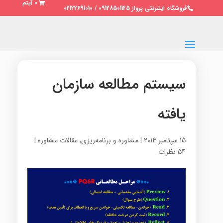
0 آیتم
فروشگاه اینترنتی پرواز 09128501125 / 02122691010
سیستم مطالعه سازمان
یافته
15 سپتامبر 2014
|
مشاوره و برنامه‌ریزی
,
مقالات مشاوره
|
54 نظرات