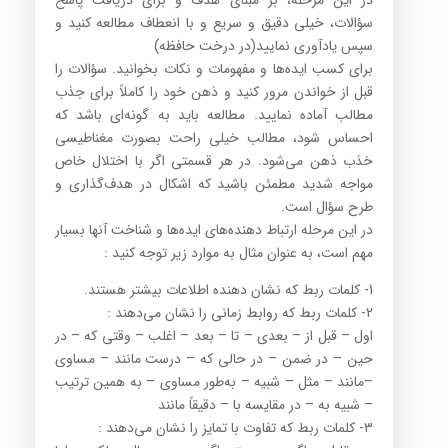
در این مرحله، بر مبنای هدف و برای دریافت پاسخ
سؤالات، خیلی دقیق و سریع و با انعطاف مطالعه کنید و
سپس یادآوری نمایید(در درخت حافظه)
برای کسب ایده‌ها و مفهومات و نکات بخوانید. سؤالات را
قبل از خواندن مرور کنید و ذهن خود را کاملاً برای جذب
مطالب آماده نمایید. مطالعه باید به گونه‌ای باشد که
احساس شود، مطالب خیلی راحت بصورت مغناطیسی
خذب ذهن می‌شود. در هر قسمتی اگر با اختلال خاص
مواجه شدید مطمئن باشید که اشکال در هدف‌گذاری و
طرح سؤال است.
در این مرحله ارتباط دهنده‌های ایده‌ها و شناخت آنها بسیار
مهم است، به عنوان مثال به موارد زیر توجه کنید :
1- کلمات ربط که نشان دهنده اطلاعات بیشتر هستند.
2- کلمات ربط که روابط زمانی را نشان می‌دهند :
اول – قبل از – بعدی – تا – بعد – اغلب – وقتی که – در
حین – در ضمن – در حالی که – درست مانند – مساوی
–مانند – مثل – شبیه – به‌طور مساوی – به همین ترتیب
– شبیه به – در مقایسه با – دقیقاً مانند
3- کلمات ربط که تفاوت با تمایز را نشان می‌دهند :