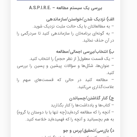
بررسی یک سیستم مطالعه – .A.S.P.I.R.E
الف) نزدیک شدن/خواستن/سازماندهی
– به مطالعاتتان با یک حالت مثبت نزدیک شوید.
– به گونه‌ای برنامه‌تان را سازماندهی کنید تا سردرگمی را
در آن حذف نمائید.
ب) انتخاب/بررسی اجمالی/مطالعه
– یک قسمت معقول( از نظر حجم) را انتخاب کنید.
– عنوان‌ها، ‌شکل‌ها و سؤالات پیشین و پسین را بررسی
کنید.
– مطالعه کنید در حالی که قسمت‌های مبهم را
علامت‌گذاری می‌کنید.
ج) کنار گذاشتن/چسباندن
– کتاب‌ها و یادداشت‌ها را کنار بگذارید
– آنچه را که مطالعه کرده‌اید(چه تنها یا با دوستان یا گروه)
به هم بچسبانید و آنچه را که فهمیده‌اید خلاصه کنید.
د) بازرسی/تحقیق/پرس و جو