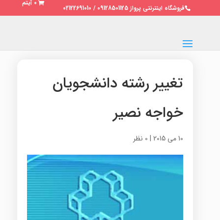
0 آیتم
فروشگاه اینترنتی پرواز 09128501125 / 02122691010
تغییر رشته دانشجویان
خواجه نصیر
10 می 2015
|
0 نظر