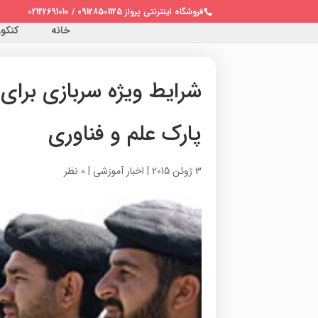
فروشگاه اینترنتی پرواز 09128501125 / 02122691010
خانه
کنکور 
شرایط ویژه سربازی برای 
پارک علم و فناوری
3 ژوئن 2015
|
اخبار آموزشی
|
0 نظر