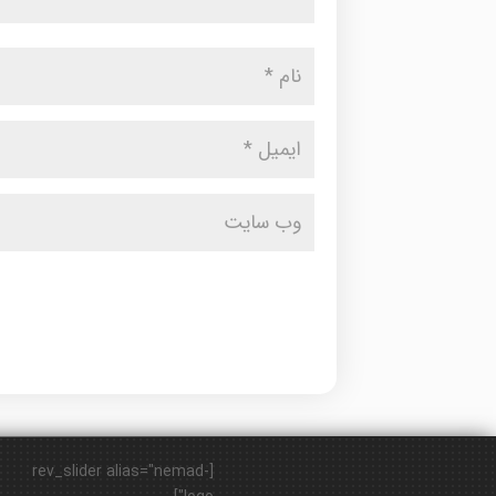
[rev_slider alias="nemad-