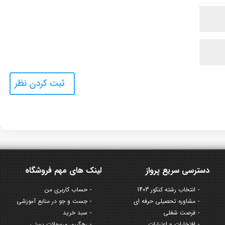
دسترسی سریع پرواز
لینک های مهم فروشگاه
انتخاب رشته کنکور 1403
حساب کاربری من
مشاوره تحصیلی حرفه ای
جست و جو در منابع آموزشی
فرصت شغلی
سبد خرید
افتخارات و اعتبارات
رهگیری مرسولات پستی