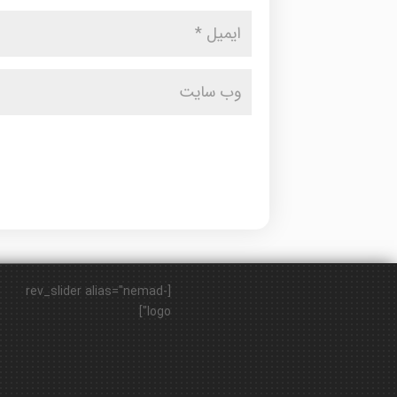
[rev_slider alias="nemad-
logo"]