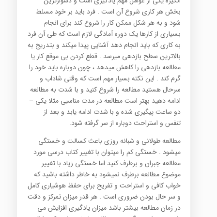
انگیزه یكی از عوامل مهم یادگیری است و دشوارترین
بخش هر كاری شروع آن است . فرد باید بر خود مسلط
شود و به ‏هر شكل ممكن كار را شروع كند برای انجام
بسیاری از كارها یك دوره آمادگی لازم است كه طی آن فرد
به كاری كه ‏باید انجام دهد آشنایی پیدا میكند و بتدریج به
بالاترین سطح بازدهی میرسد . قطع كردن بی موقع كار یا
مطالعه بازدهی را ‏كاهش میدهد ، چون دوباره باید خود را
گرم كند . این نكته بسیار مهم است كه وقتی شاداب و
سرحال هستید مطالعه را ‏شروع كنید و با شدت به مطالعه
ادامه دهید بهتر است مطالعه در مدت مناسبی مثلا یكی –
دو ساعت پیگیری شده و با ‏شدت ادامه یابد و بعد از
تنفس و استراحت دوباره از سر گرفته شود‎.‎
مطالعه طولانی و شبانه روزی باعث كسالت و خستگی
میشود . خستگی كم را میتوان با تغییر كتاب درسی مورد
مطالعه ‏جبران و برطرف كنید اما خستگی زیاد با تغییر
موضوع مطالعه برطرف نمیشود به خاطر داشته باشید كه
خواب كافی و ‏استراحت و تفریح برای حفظ هوشیاری كامل
و سر حال بودن ضروری است . هر قدر میزان تمركز و دقت
در زمان مطالعه ‏بیشتر باشد میزان یادگیری افزایش می