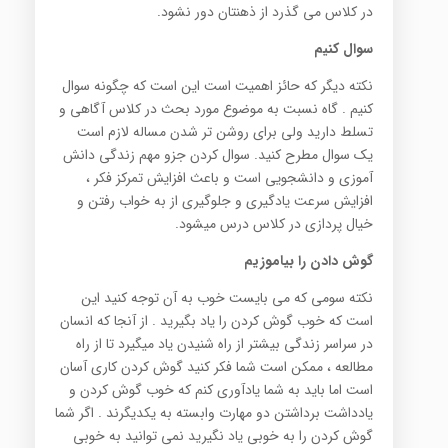
در ‏كلاس می گذرد از ذهنتان دور نشود.‎
سوال کنیم
نكته دیگر كه حائز اهمیت است این است كه چگونه سوال
كنیم . گاه نسبت به موضوع مورد بحث در كلاس آگاهی و
‏تسلط دارید ولی برای روشن تر شدن مساله لازم است
یك سوال مطرح كنید. سوال كردن جزو مهم زندگی دانش
آموزی ‏و دانشجویی است و باعث افزایش تمركز فكر ،
افزایش سرعت یادگیری و جلوگیری از به خواب رفتن و
خیال پردازی در ‏كلاس درس میشود‎.‎
گوش دادن را بیاموزیم
نكته سومی كه می بایست خوب به آن توجه كنید این
است كه خوب گوش كردن را یاد بگیرید . از آنجا كه انسان
در ‏سراسر زندگی بیشتر از راه شنیدن یاد میگیرد تا از راه
مطالعه ، ممكن است شما فكر كنید گوش كردن كاری آسان
است اما ‏باید به شما یادآوری كنم كه خوب گوش كردن و
یادداشت برداشتن دو مهارت وابسته به یكدیگرند . اگر شما
گوش كردن ‏را به خوبی یاد نگیرید نمی توانید به خوبی