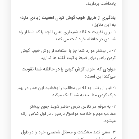
یادداشت بردارید‎ .‎
‎ ‎
یادگیری از طریق خوب گوش كردن اهمیت زیادی دارد؛
به این دلایل:
1- برای تقویت حافظه شنیداری یعنی آنچه را كه شما از راه
شنیدن در حافظه خود ثبت می كنید‎ .‎
2- در بیشتر موارد شما جز با استفاده از روش خوب گوش
كردن راهی برای ضبط و ثبت گفته ها ندارید.
مواردی که خوب گوش كردن را در حافظه شما تقویت
می‌كند این است‎:‎
1- قبل از رفتن به كلاس مطالب را بخوانید این عمل در بهتر
درك كردن مطالب به شما كمك میكند‎.‎
2- ‎به موقع در كلاس درس حاضر شوید چون بیشتر
مطالب مهم و خلاصه موضوع درسی ، در اول كلاس ارائه
میشود‎.‎
3- ‎سعی كنید مشكلات و مسائل شخصی خود را در طول