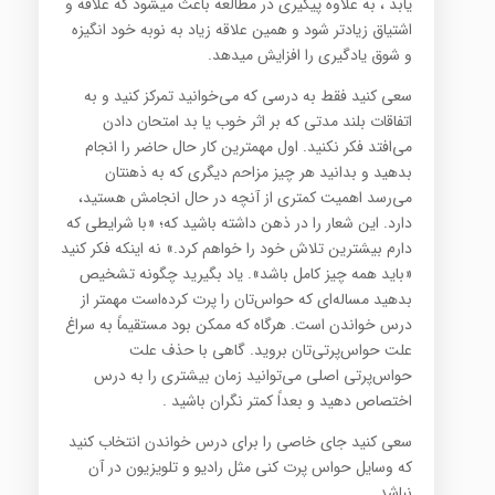
یابد ، به علاوه پیگیری در مطالعه باعث میشود كه علاقه و
اشتیاق زیادتر شود و ‏همین علاقه زیاد به نوبه خود انگیزه
و شوق یادگیری را افزایش میدهد‎.‎
سعی کنید فقط به درسی که می‌خوانید تمرکز کنید و به
اتفاقات بلند مدتی که بر اثر خوب یا بد امتحان دادن
می‌افتد فکر ‏نکنید. اول مهمترین کار حال حاضر را انجام
بدهید و بدانید هر چیز مزاحم دیگری که به ذهنتان
می‌رسد اهمیت کمتری از ‏آنچه در حال انجامش هستید،
دارد. این شعار را در ذهن داشته باشید که؛ «با شرایطی که
دارم بیشترین تلاش خود را ‏خواهم کرد.» نه اینکه فکر کنید
«باید همه چیز کامل باشد». یاد بگیرید چگونه تشخیص
بدهید مساله‌ای که حواس‌تان را ‏پرت کرده‌است مهمتر از
درس خواندن است. هرگاه که ممکن بود مستقیماً به سراغ
علت حواس‌پرتی‌تان بروید. گاهی با ‏حذف علت
حواس‌پرتی اصلی می‌توانید زمان بیشتری را به درس
اختصاص دهید و بعداً کمتر نگران باشید‎. ‎
سعی کنید جای خاصی را برای درس خواندن انتخاب کنید
که وسایل حواس پرت کنی مثل رادیو و تلویزیون در آن
نباشد‎.‎