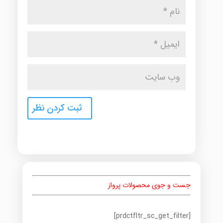
جست و جوی محصولات پرواز
[prdctfltr_sc_get_filter]