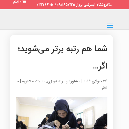
0 آیتم
فروشگاه اینترنتی پرواز 09128501125 / 02122691010
شما هم رتبه برتر می‌شوید؛
اگر…
24 جولای 2014
|
مشاوره و برنامه‌ریزی
,
مقالات مشاوره
|
0
نظر