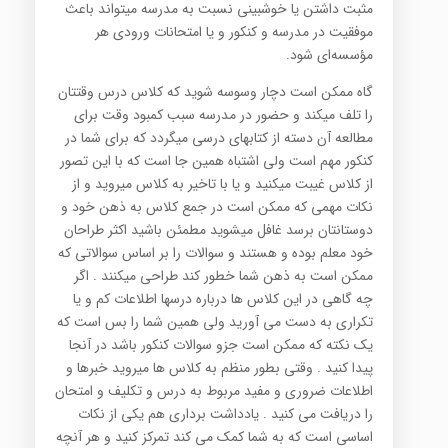
مثبت داشتن یا خوشبینی نسبت به مدرسه میتواند باعث
موفقیت در مدرسه و كنكور و یا ‏امتحانات ورودی هر
مؤسسه‌ای شود.‎
گاه ممكن است دچار وسوسه شوید كه كلاس درس وقتتان
را تلف میكند و حضور در مدرسه سبب كمبود وقت برای
‏مطالعه آن دسته از كتابهای درسی میگردد كه برای شما در
كنكور مهم است ولی اشتباه همین جا است كه با این تصور
از ‏كلاس غیبت میكنید و یا با تاخیر به كلاس میروید و از
نكات مهمی كه ممكن است در جمع كلاس به ذهن خود و
‏دوستانتان برسد غافل میشوید مطمئن باشید اكثر طراحان
خود معلم بوده و هستند و سوالات را بر اساس سوالاتی كه
‏ممكن است به ذهن شما خطور كند طراحی میكنند . اگر
چه گاهی در این كلاس ها درباره درسها اطلاعات كم و یا
‏تكراری به دست می آورید ولی همین شما را بس است كه
یك نكته كه ممكن است جزو سوالات كنكور باشد در آنجا
پیدا ‏كنید . وقتی بطور منظم به كلاس ها میروید خبرها و
اطلاعات ضروری و مفید مربوط به درس و تكلیف و امتحان
را ‏دریافت می كنید . یادداشت برداری هم یكی از نكات
اساسی است كه به شما كمك می كند تمركز كنید و هر آنچه