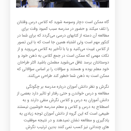
گاه ممكن است دچار وسوسه شوید كه كلاس درس وقتتان
را تلف میكند و حضور در مدرسه سبب كمبود وقت برای
‏مطالعه آن دسته از كتابهای درسی می‌گردد كه برای شما در
كنكور مهم است ولی اشتباه همین جا است كه با این تصور
از ‏كلاس غیبت می‌كنید و یا با تأخیر به كلاس می‌روید و از
نكات مهمی كه ممكن است در جمع كلاس به ذهن خود و
‏دوستانتان برسد غافل می‌شوید مطمئن باشید اكثر طراحان
خود معلم بوده و هستند و سؤالات را بر اساس سؤالاتی كه
‏ممكن است به ذهن شما خطور كند طراحی می‌كنند‎.‎
نگرش و نظر دانش آموزان درباره مدرسه بر چگونگی
مطالعه و درس خواندن و حتی رفتار او تاثیر دارد بعضی از
دانش ‏آموزان به درس و كلاس نگرش منفی دارند و به
اصطلاح به درس و كلاس و معلم مدرسه خوشبین نیستند
طبیعی است ‏كه این گروه از دانش آموزان توجه زیادی به
یادگیری و مطالعه نشان نمیدهند و در نتیجه موفقیت
های چندانی نیز كسب ‏نمی كنند بدین ترتیب نگرش