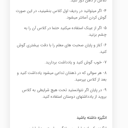
كلاس از ذهن دور كنید‎.‎
4- ‎اگر میتوانید در ردیف اول كلاس بنشینید، در این صورت
گوش كردن آسانتر میشود‎.‎
5- اگر از عینك استفاده میكنید حتما در كلاس آن را به
چشم بزنید‎.‎
6- آغاز و پایان صحبت های معلم را با دقت بیشتری گوش
كنید‎.‎
8- هر سوالی كه در ذهنتان تداعی میشود یادداشت كنید و
بعد از كلاس بپرسید‎.‎
9- در پایان اگر نتوانستید تحت هیچ شرایطی به كلاس
بروید از یادداشتهای دوستان استفاده كنید‎.‎
انگیزه داشته باشید