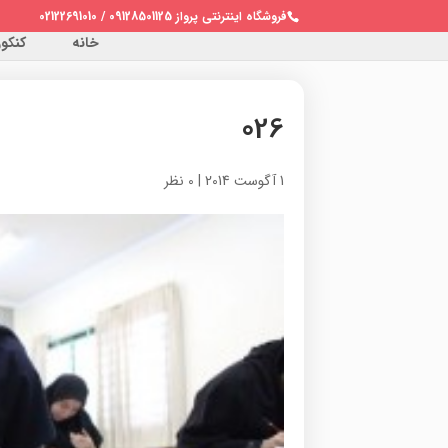
فروشگاه اینترنتی پرواز 09128501125 / 02122691010
خانه
کنکور 
026
1 آگوست 2014
|
0 نظر