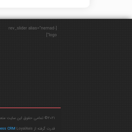
[rev_slider alias="nemad-
logo"]
2021© تمامی حقوق این سایت متعلق به
قدرت گرفته از
LoyalAxis
ress CRM