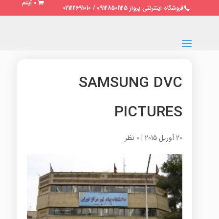
0 آیتم
فروشگاه اینترنتی پرواز 09128501125 / 02122691010
SAMSUNG DVC
PICTURES
20 آوریل 2015
|
0 نظر