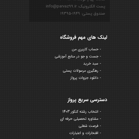
پست الکترونیک: info@parvaz99.ir
صندوق پستی: ۱۹۴۹-۱۹۳۹۵
لینک های مهم فروشگاه
حساب کاربری من
جست و جو در منابع آموزشی
سبد خرید
رهگیری مرسولات پستی
دانلود جزوات پرواز
دسترسی سریع پرواز
انتخاب رشته کنکور 1403
مشاوره تحصیلی حرفه ای
فرصت شغلی
افتخارات و اعتبارات