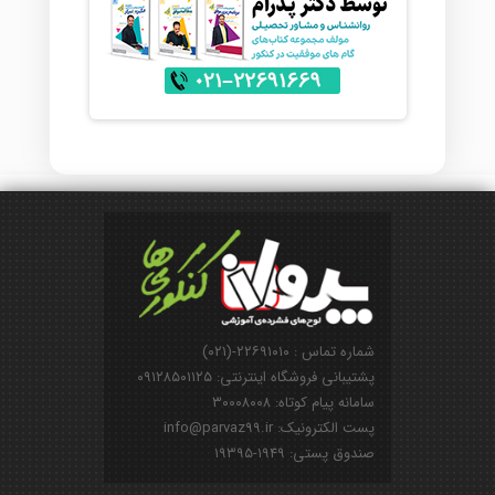
شماره تماس : ۲۲۶۹۱۰۱۰-(۰۲۱)
پشتیبانی فروشگاه اینترنتی: ۰۹۱۲۸۵۰۱۱۲۵
سامانه پیام کوتاه: ۳۰۰۰۸۰۰۸
پست الکترونیک: info@parvaz99.ir
صندوق پستی: ۱۹۴۹-۱۹۳۹۵