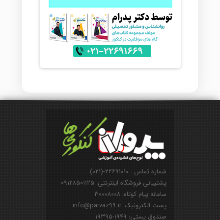
شماره تماس : ۲۲۶۹۱۰۱۰-(۰۲۱)
پشتیبانی فروشگاه اینترنتی: ۰۹۱۲۸۵۰۱۱۲۵
سامانه پیام کوتاه: ۳۰۰۰۸۰۰۸
پست الکترونیک: info@parvaz99.ir
صندوق پستی: ۱۹۴۹-۱۹۳۹۵