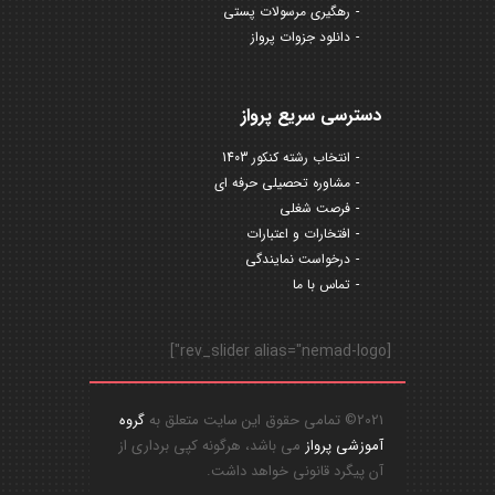
رهگیری مرسولات پستی
دانلود جزوات پرواز
دسترسی سریع پرواز
انتخاب رشته کنکور 1403
مشاوره تحصیلی حرفه ای
فرصت شغلی
افتخارات و اعتبارات
درخواست نمایندگی
تماس با ما
[rev_slider alias="nemad-logo"]
2021© تمامی حقوق این سایت متعلق به
گروه
آموزشی پرواز
می باشد، هرگونه کپی برداری از
آن پیگرد قانونی خواهد داشت.