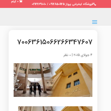
0 آیتم
فروشگاه اینترنتی پرواز 09128501125 / 02122691010
70063615066266347607
4 جولای 2015
|
0 نظر