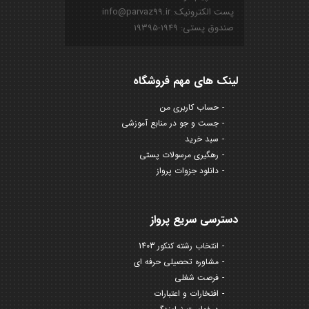
پست الکترونیک: info@parvaz99.ir
صندوق پستی: ۱۹۴۹-۱۹۳۹۵
لینک های مهم فروشگاه
حساب کاربری من
جست و جو در منابع آموزشی
سبد خرید
رهگیری مرسولات پستی
دانلود جزوات پرواز
دسترسی سریع پرواز
انتخاب رشته کنکور 1403
مشاوره تحصیلی حرفه ای
فرصت شغلی
افتخارات و اعتبارات