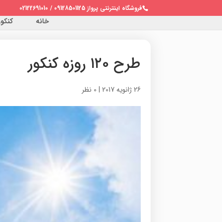
فروشگاه اینترنتی پرواز 09128501125 / 02122691010
خانه
کنکور 
طرح ۱۲۰ روزه کنکور
26 ژانویه 2017
|
0 نظر