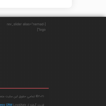
[rev_slider alias="nemad-
logo"]
2021© تمامی حقوق این سایت متعلق به
قدرت گرفته از
LoyalAxis
ress CRM