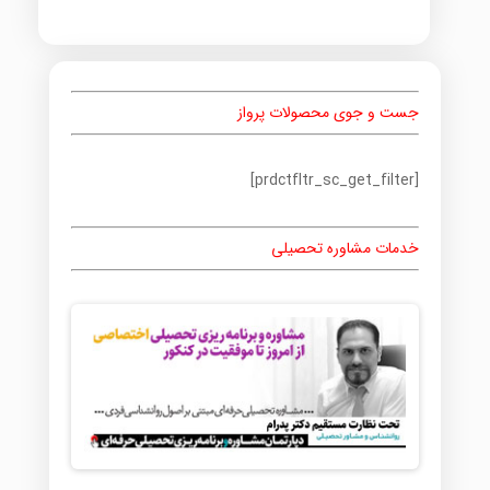
جست و جوی محصولات پرواز
[prdctfltr_sc_get_filter]
خدمات مشاوره تحصیلی