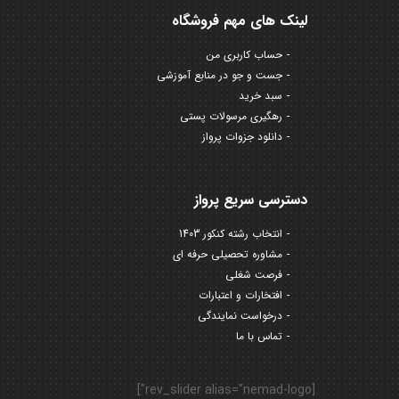
لینک های مهم فروشگاه
حساب کاربری من
جست و جو در منابع آموزشی
سبد خرید
رهگیری مرسولات پستی
دانلود جزوات پرواز
دسترسی سریع پرواز
انتخاب رشته کنکور 1403
مشاوره تحصیلی حرفه ای
فرصت شغلی
افتخارات و اعتبارات
درخواست نمایندگی
تماس با ما
[rev_slider alias="nemad-logo"]