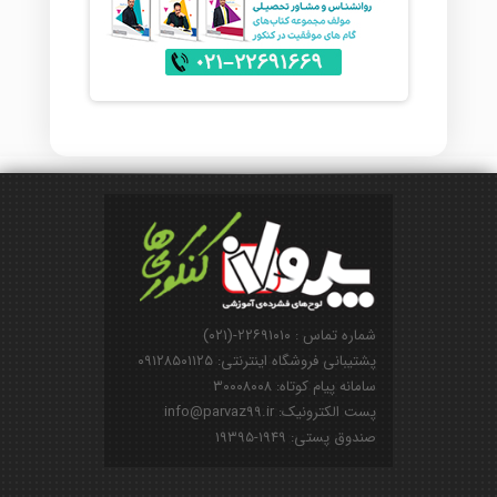
شماره تماس : ۲۲۶۹۱۰۱۰-(۰۲۱)
پشتیبانی فروشگاه اینترنتی: ۰۹۱۲۸۵۰۱۱۲۵
سامانه پیام کوتاه: ۳۰۰۰۸۰۰۸
پست الکترونیک: info@parvaz99.ir
صندوق پستی: ۱۹۴۹-۱۹۳۹۵