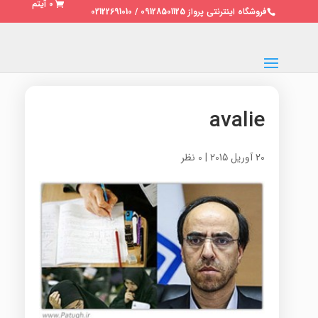
0 آیتم
فروشگاه اینترنتی پرواز 09128501125 / 02122691010
avalie
20 آوریل 2015
|
0 نظر