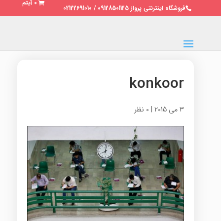
0 آیتم
فروشگاه اینترنتی پرواز 09128501125 / 02122691010
konkoor
3 می 2015
|
0 نظر