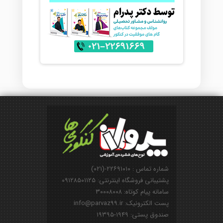
شماره تماس : ۲۲۶۹۱۰۱۰-(۰۲۱)
پشتیبانی فروشگاه اینترنتی: ۰۹۱۲۸۵۰۱۱۲۵
سامانه پیام کوتاه: ۳۰۰۰۸۰۰۸
پست الکترونیک: info@parvaz99.ir
صندوق پستی: ۱۹۴۹-۱۹۳۹۵