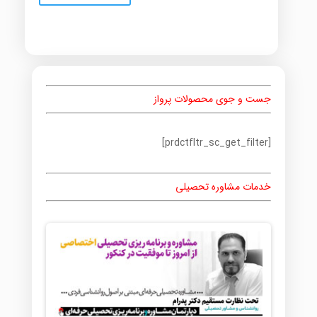
جست و جوی محصولات پرواز
[prdctfltr_sc_get_filter]
خدمات مشاوره تحصیلی