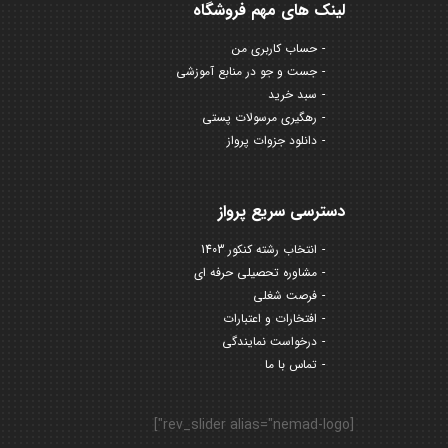
لینک های مهم فروشگاه
حساب کاربری من
جست و جو در منابع آموزشی
سبد خرید
رهگیری مرسولات پستی
دانلود جزوات پرواز
دسترسی سریع پرواز
انتخاب رشته کنکور 1403
مشاوره تحصیلی حرفه ای
فرصت شغلی
افتخارات و اعتبارات
درخواست نمایندگی
تماس با ما
[rev_slider alias="nemad-logo"]