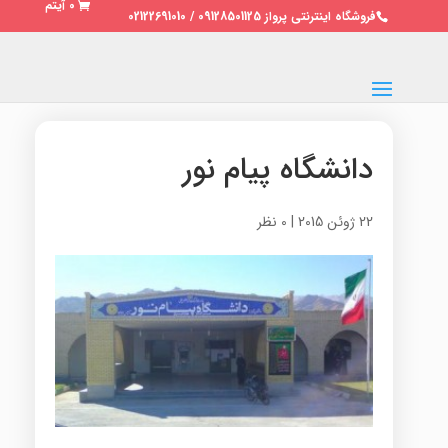
0 آیتم
فروشگاه اینترنتی پرواز 09128501125 / 02122691010
دانشگاه پیام نور
22 ژوئن 2015
|
0 نظر