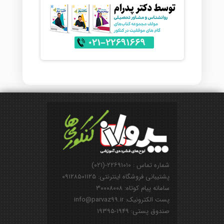
شماره تماس : ۲۲۶۹۱۰۱۰-(۰۲۱)
پشتیبانی فروشگاه اینترنتی: ۰۹۱۲۸۵۰۱۱۲۵
سامانه پیام کوتاه: ۳۰۰۰۸۰۰۸
پست الکترونیک: info@parvaz99.ir
صندوق پستی: ۱۹۴۹-۱۹۳۹۵