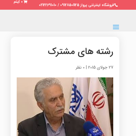
0 آیتم
فروشگاه اینترنتی پرواز 09128501125 / 02122691010
رشته های مشترک
27 جولای 2015
|
0 نظر