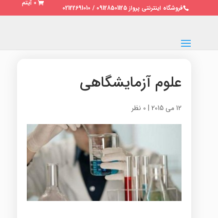
0 آیتم
فروشگاه اینترنتی پرواز 09128501125 / 02122691010
علوم آزمایشگاهی
12 می 2015
|
0 نظر