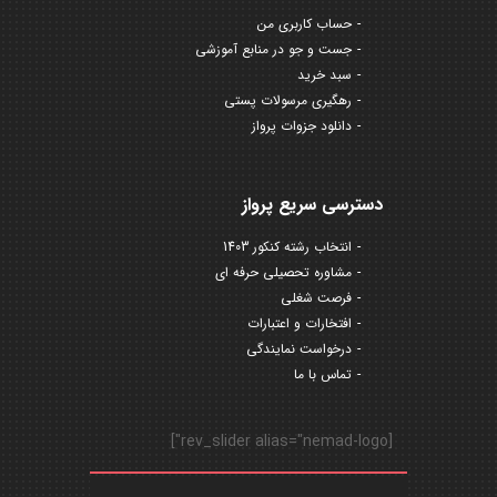
حساب کاربری من
جست و جو در منابع آموزشی
سبد خرید
رهگیری مرسولات پستی
دانلود جزوات پرواز
دسترسی سریع پرواز
انتخاب رشته کنکور 1403
مشاوره تحصیلی حرفه ای
فرصت شغلی
افتخارات و اعتبارات
درخواست نمایندگی
تماس با ما
[rev_slider alias="nemad-logo"]