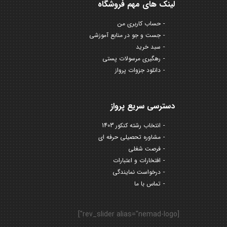
لینک های مهم فروشگاه
حساب کاربری من
جست و جو در منابع آموزشی
سبد خرید
رهگیری مرسولات پستی
دانلود جزوات پرواز
دسترسی سریع پرواز
انتخاب رشته کنکور 1403
مشاوره تحصیلی حرفه ای
فرصت شغلی
افتخارات و اعتبارات
درخواست نمایندگی
تماس با ما
[rev_slider alias="nemad-logo"]