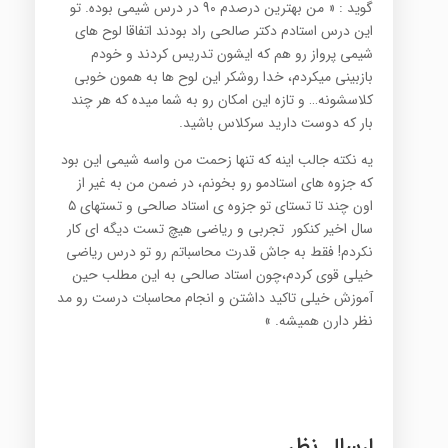
گوید : « من بهترين درصدم 90 در درس شيمي بوده. تو
اين درس استادم دكتر صالحي راد بودند اتفاقا لوح های
شیمی پرواز رو هم که ايشون تدریس کردند و خودم
بازبيني میكردم، خدا روشکر اين لوح ها به همون خوبي
كلاسشونه… و تازه اين امكان رو به شما ميده كه هر چند
بار كه دوست داريد سركلاس باشيد.
يه نكته جالب اينه كه تنها زحمت من واسه شیمی اين بود
كه جزوه هاي استادمو رو بخونم، در ضمن من به غير از
اون چند تا تستاي تو جزوه ي استاد صالحی و تستهای ٥
سال اخير كنكور تجربي و رياضي هيچ تست ديگه اي كار
نكردم! فقط به جاش قدرت محاسباتم رو تو درس رياضي
خيلي قوي كردم،چون استاد صالحی به این مطلب حین
آموزش خیلی تاکید داشتن و انجام محاسبات درست رو مد
نظر دارن همیشه. »
ارسال نظر