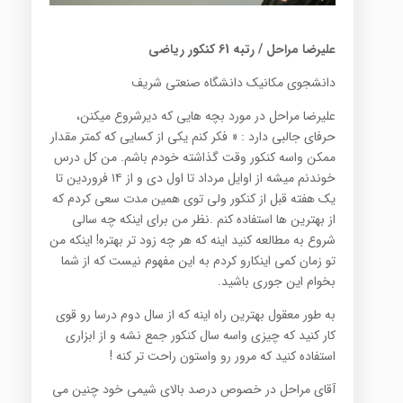
علیرضا مراحل / رتبه 61 کنکور ریاضی
دانشجوي مكانيك دانشگاه صنعتي شريف
علیرضا مراحل در مورد بچه هایی که دیرشروع میکنن،
حرفای جالبی دارد : « فكر كنم يكي از كسايي كه كمتر مقدار
ممكن واسه كنكور وقت گذاشته خودم باشم. من كل درس
خوندنم ميشه از اوايل مرداد تا اول دي و از ١٤ فروردين تا
يک هفته قبل از كنكور ولی توی همین مدت سعی کردم که
از بهترین ها استفاده کنم .نظر من برای اينكه چه سالي
شروع به مطالعه كنيد اينه كه هر چه زود تر بهتره! اينكه من
تو زمان كمي اينكارو كردم به این مفهوم نيست كه از شما
بخوام اين جوري باشيد.
به طور معقول بهترين راه اينه كه از سال دوم درسا رو قوي
كار كنيد كه چيزي واسه سال كنكور جمع نشه و از ابزاری
استفاده کنید که مرور رو واستون راحت تر کنه !
آقای مراحل در خصوص درصد بالای شیمی خود چنین می