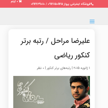
0 آیتم
فروشگاه اینترنتی پرواز 09128501125 / 02122691010
علیرضا مراحل / رتبه برتر
کنکور ریاضی
1 ژانویه 2015
|
رتبه‌های برتر کنکور
|
0 نظر