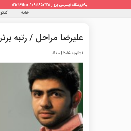
فروشگاه اینترنتی پرواز 09128501125 / 02122691010
خانه
کنکور 
علیرضا مراحل / رتبه برتر
1 ژانویه 2015
|
0 نظر