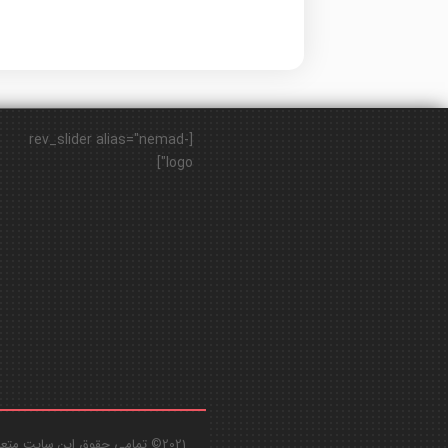
[rev_slider alias="nemad-
logo"]
2021© تمامی حقوق این سایت متعلق به