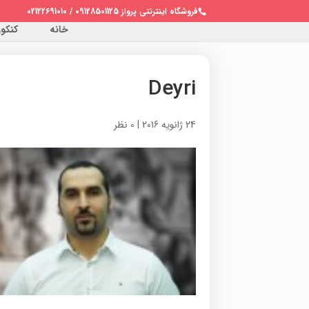
فروشگاه اینترنتی پرواز 09128501125 / 02122691010
خانه
کنکور 
Deyri
24 ژانویه 2016
|
0 نظر