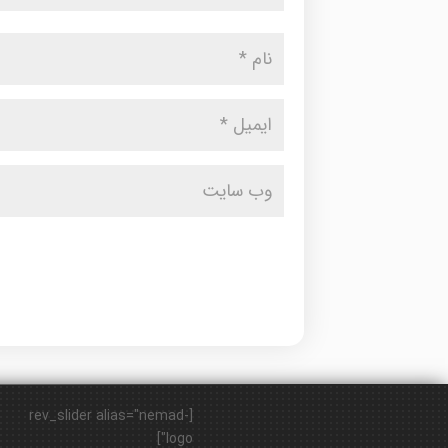
[rev_slider alias="nemad-
logo"]