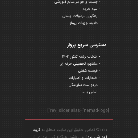
جست و جو در منابع آموزشی
سبد خرید
رهگیری مرسولات پستی
دانلود جزوات پرواز
دسترسی سریع پرواز
انتخاب رشته کنکور 1403
مشاوره تحصیلی حرفه ای
فرصت شغلی
افتخارات و اعتبارات
درخواست نمایندگی
تماس با ما
[rev_slider alias="nemad-logo"]
2021© تمامی حقوق این سایت متعلق به
گروه
آموزشی پرواز
می باشد، هرگونه کپی برداری از