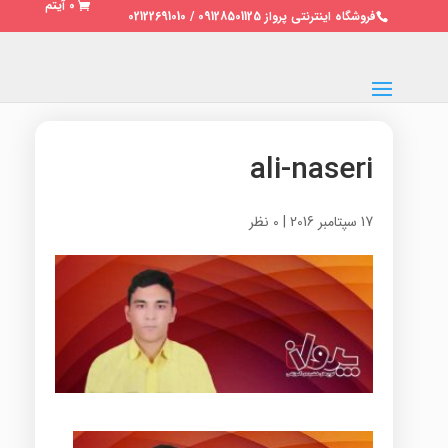
0 آیتم
فروشگاه اینترنتی پرواز 09128501125 / 02122691010
ali-naseri
17 سپتامبر 2016
|
0 نظر