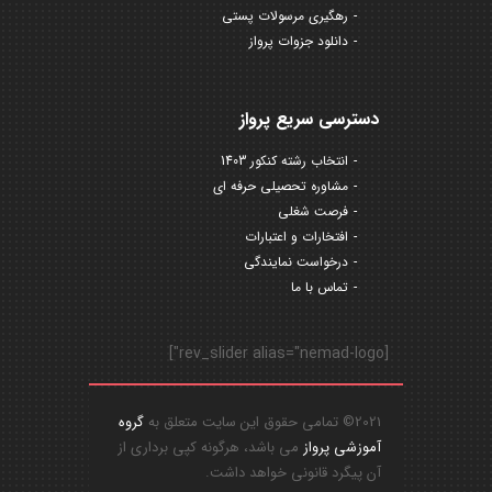
رهگیری مرسولات پستی
دانلود جزوات پرواز
دسترسی سریع پرواز
انتخاب رشته کنکور 1403
مشاوره تحصیلی حرفه ای
فرصت شغلی
افتخارات و اعتبارات
درخواست نمایندگی
تماس با ما
[rev_slider alias="nemad-logo"]
2021© تمامی حقوق این سایت متعلق به
گروه
آموزشی پرواز
می باشد، هرگونه کپی برداری از
آن پیگرد قانونی خواهد داشت.