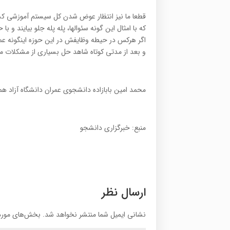
قطعا ما نيز انتظار عوض شدن کل سيستم آموزشي کشور
که با امثال اين گونه سئوالها، پله پله جلو بيايند و 
اگر هرکس در حيطه وظايفش در اين حوزه اينگونه عمل
و بعد از مدتي کوتاه شاهد حل بسياري از مشکلات مر
محمد امین بابازاده دانشجوی عمران دانشگاه آزاد ه
منبع: خبرگزاری دانشجو
ارسال نظر
نشانی ایمیل شما منتشر نخواهد شد.
بخش‌های موردن