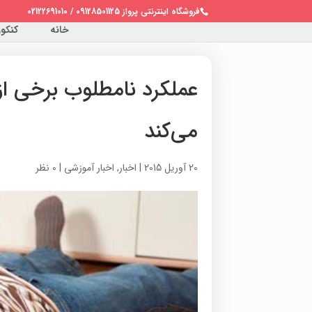
فروشگاه اینترنتی پرواز 09128501125 / 02122691010
خانه
کنکور 
عملکرد نامطلوب برخي از 
مي‌کند
20 آوریل 2015
|
اخبار
,
اخبار آموزشی
|
0 نظر