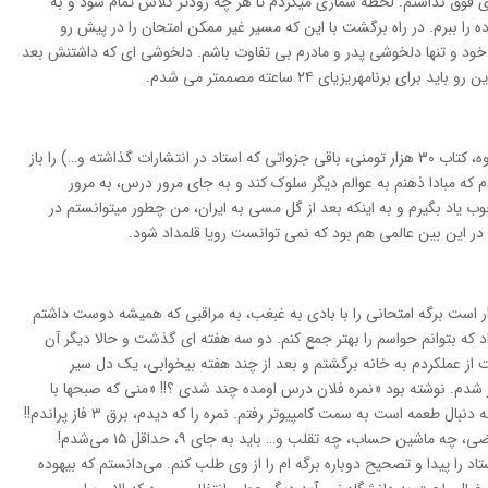
ي فوق نداشتم. لحظه شماري ميکردم تا هر چه زودتر کلاس تمام شود و به
ه را ببرم. در راه برگشت با اين که مسير غير ممکن امتحان را در پيش رو
ه خود و تنها دلخوشي پدر و مادرم بي تفاوت باشم. دلخوشي اي که داشتنش بعد
 برنامهريزياي ۲۴ ساعته مصممتر مي شدم.
طبق برنامه وقتي به خانه رسيدم، کتاب (بخوانيد جزوه، کتاب ۳۰ هزار تومني، باقي جزواتي که استاد در انتشارات گذاشته و…) را باز
که مبادا ذهنم به عوالم ديگر سلوک کند و به جاي مرور درس، به مرور
ب ياد بگيرم و به اينکه بعد از گل مسي به ايران، من چطور ميتوانستم در
ا در اين بين عالمي هم بود که نمي توانست رويا قلمداد شود.
ار است برگه امتحاني را با بادي به غبغب، به مراقبي که هميشه دوست داشتم
د که بتوانم حواسم را بهتر جمع کنم. دو سه هفته اي گذشت و حالا ديگر آن
 از عملکردم به خانه برگشتم و بعد از چند هفته بيخوابي، يک دل سير
 شدم. نوشته بود «نمره فلان درس اومده چند شدي ؟!! «مني که صبحها با
صداي توپ هم از خواب بيدار نمي شدم، مثل ببري که دنبال طعمه است به سمت کامپيوتر رفتم. نمره را که ديدم، برق ۳ فاز پراندم!!
با هر منطقي که حساب مي کردم چه فلسفه، چه رياضي، چه ماشين حساب، چه تقلب و… بايد به جاي ۹، حداقل ۱۵ مي‌شدم!
تاد را پيدا و تصحيح دوباره برگه ام را از وي طلب کنم. مي‌دانستم که بيهوده