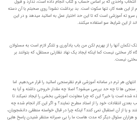
 انتخاب واحدي که بر اساس حساب و کتاب انجام داده است، ندارد و قبول
م از اين همه کار، تنها سکوت است. بد برداشت نشود! روي صحبتم با آن دسته
رو ته آموزشي است که تا اين حد اختيار عمل به اساتيد ميدهد و در اين
 از اين شرايط سو استفاده ميکنند.
تکمان آنها را از بهريم لکن من باب يادآوري و تلنگر لازم است به مسئولان
ه کار سختي نيست کما اينکه ايجاد يک نهاد نظارتي مستقل، که بتوانند بر
ر سختي نيست.
انتهاي هر ترم در سامانه آموزشي فرم نظرسنجي اساتيد را قرار مي‌دهيم. اما
 سنجي ها تا چه حد بررسي ميشود؟ اصلا چه مقدار خروجي داشته و آيا به
ه شده است يا خير؟ اين که چرا معاونت آموزشي بخشي را ايجاد نميکند تا
بعدي انتقادات خود را از استاد مطرح نمايند؟ و اگر اين کار انجام شده چه
 و يا از آن استقبال نمي کنند؟ اينکه چرا در قبال خواسته منطقي دانشجويان،
و هزاران سئوال ديگر که مدت هاست ما را بي صبرانه منتظر شنيدن پاسخ هايي