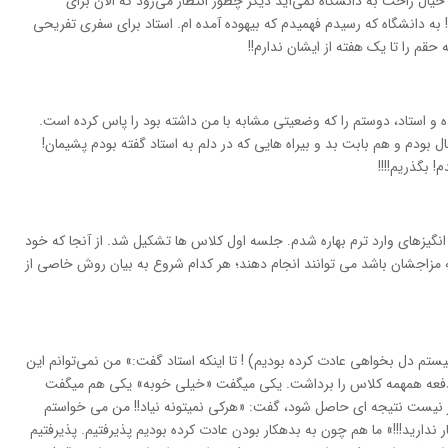
 خيال راحت به دانشگاه نمي‌آيد ديگر چطور انتظار مي‌رود که الان براي
ه دانشگاه که رسيدم فهميدم که بيهوده آمده ام. استاد براي سفري تفريحي
حقم را تا يک هفته از ايشان ندارم!!
 و استاد، دوستم را که وضعيتي مشابه با من داشته بود را پاس کرده است.
ودم و هم بابت بد و بيراه هايي که در دلم به استاد گفته بودم پشيمان!
انگيزهاي وارد ترم بهاره شدم. جلسه اول کلاس ها تشکيل شد. از آنجا که خود
به مزاجشان باشد مي توانند انجام دهند؛ هر کدام شروع به بيان روش خاصي از
سيستم دل بخواهي عادت کرده بوديم) ! تا اينکه استاد گفت:» من نمي‌توانم اين
ک دفعه همهمه کلاس را برداشت. يکي ميگفت «خيلي خوبه» يکي هم ميگفت
ار نيست نتيجه اي حاصل شود، گفت: «هرکي نميتونه نياد!! من مي خواستم
 نداريد!!!» ما هم چون به بدهکار بودن عادت کرده بوديم پذيرفتيم. پذيرفتيم