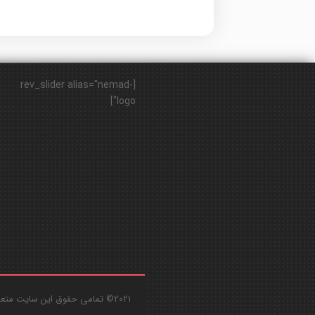
[rev_slider alias="nemad-
logo"]
2021© تمامی حقوق این سایت متعلق به