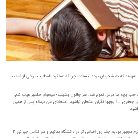
ن بايد بفهمند که دانشجویان برده نيستند؛ چرا که عملکرد نامطلوب برخي از اساتيد،
ه، خب بچه ها درس تموم شد. سر جاتون بشينيد؛ ميخوام حضور غياب کنم.
جعفري … ! بچهها نگران امتحان نباشيد. امتحاناي من نرماله پس از همين
اشيد.
بعد از آنکه به دليل چند جلسه غيبت استاد در طول ترم مجبور بوديم چند روز اضافي تر در دانشگاه بمانيم و سر کلاس جبراني n