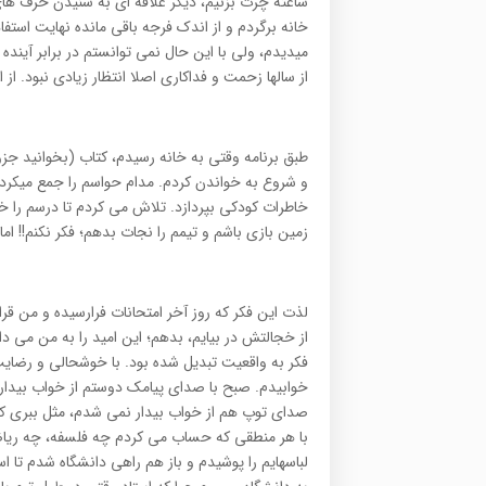
ساعته چرت بزنيم، ديگر علاقه اي به شنيدن حرف ها
خانه برگردم و از اندک فرجه باقي مانده نهايت استفاد
ميديدم، ولي با اين حال نمي توانستم در برابر آيند
از سالها زحمت و فداکاري اصلا انتظار زيادي نبود. از اين رو بايد براي
و شروع به خواندن کردم. مدام حواسم را جمع ميکردم 
خاطرات کودکي بپردازد. تلاش مي کردم تا درسم را خو
زمين بازي باشم و تيمم را نجات بدهم؛ فکر نکنم!! ام
لذت اين فکر که روز آخر امتحانات فرارسيده و من قر
از خجالتش در بيايم، بدهم؛ اين اميد را به من مي دا
فکر به واقعيت تبديل شده بود. با خوشحالي و رضايت
خوابيدم. صبح با صداي پيامک دوستم از خواب بيدار
لباسهايم را پوشيدم و باز هم راهي دانشگاه شدم تا اس