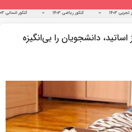
تجربی 1403
کنکور ریاضی 1403
کنکور انسانی 1403
اساتيد، دانشجويان را بي‌انگيزه