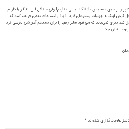
 را از سوي مسئولان دانشگاه بوعلي نداريم! ولي حداقل اين انتظار را داريم
با حل کردن اينگونه جزئيات بسترهاي لازم را براي اصلاحات بعدي فراهم کنند که
 کند ديري نمي‌پايد که مي‌شود ساير راهها را براي سيستم آموزشي بررسي کرد
بوط به آن بود.
مدان
یاز علامت‌گذاری شده‌اند
*