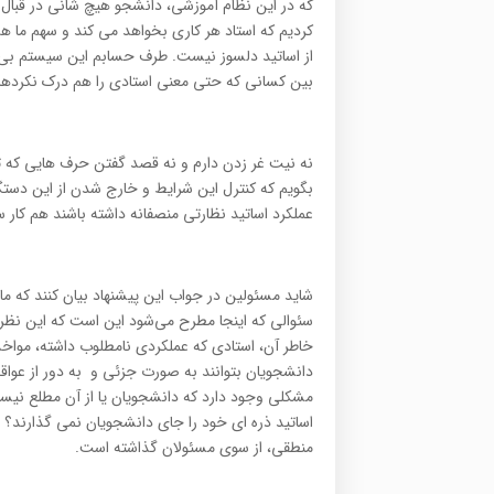
که در اين نظام آموزشي، دانشجو هيچ شاني در قبال
کرديم که استاد هر کاري بخواهد مي کند و سهم ما ه
از اساتيد دلسوز نيست. طرف حسابم اين سيستم بي س
بين کساني که حتي معني استادي را هم درک نکردهاند
نه نيت غر زدن دارم و نه قصد گفتن حرف هايي که تک 
بگويم که کنترل اين شرايط و خارج شدن از اين دستگا
عملکرد اساتيد نظارتي منصفانه داشته باشند هم کا
شايد مسئولين در جواب اين پيشنهاد بيان کنند که ما 
سئوالي که اينجا مطرح مي‌شود اين است که اين نظر
خاطر آن، استادي که عملکردي نامطلوب داشته، مواخذ
دانشجويان بتوانند به صورت جزئي و به دور از عواقب 
مشکلي وجود دارد که دانشجويان يا از آن مطلع نيستند
اساتيد ذره اي خود را جاي دانشجويان نمي گذارند؟ 
منطقي، از سوي مسئولان گذاشته است.