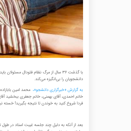
با گذشت ۳۶ سال از مرگ نظام فئودال مسئولا
دانشجويان را بي‌انگيزه مي‌کند.
به گزارش «خبرگزاری دانشجو»،
محمد امین بابازاد
خانم احمدي، آقاي بهمني، خانم جعفري ببخشيد آقاي 
فردا شروع کنيد به خوندن تا نتيجه بگيريد! خسته نب