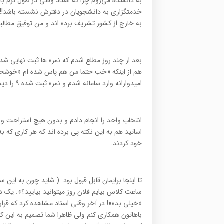
به دانشگاه مي‌روم چرا که استاد وقتي در طول ترم با
خدمتگزاري به دانشجويان در دفترش نشسته باشد!!! ب
به خارج از کشور تشريف برده اند و من توفيق مطالبه 
بعد از چند روز مطلع شدم که نمره ها ثبت نهايي شده
هم از اينکه «خب حتما من هم پاس شده ام «خوشحال ب
اميدوارانه وارد سامانه شدم و نمره ثبت شده ۹ را ديدم! بگذريم!!!!
انتخاب واحد را انجام دادم و بدون هيچ استراحت و 
اساتيد هم به اين نکته پي برده اند که هر کاري که 
خود کردند.
تا اينجا برايمان قابل قبول بود. ( شايد چون به اين 
ساعت کلاس بيايم فلان روز ميتوانيد بياييد؟». ي
«خيلي بده»! در آخر وقتي استاد مشاهده کرد که قر
باهاتون همکاري کنم ولي ظاهرا شما تصميم به اين کار