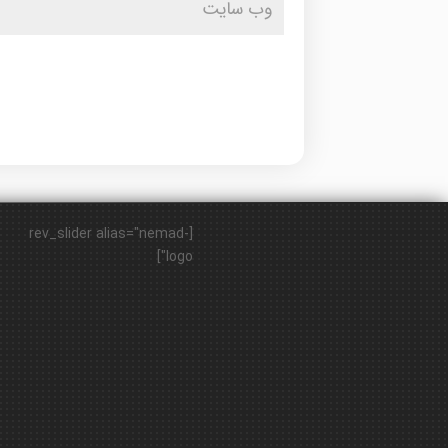
[rev_slider alias="nemad-
logo"]