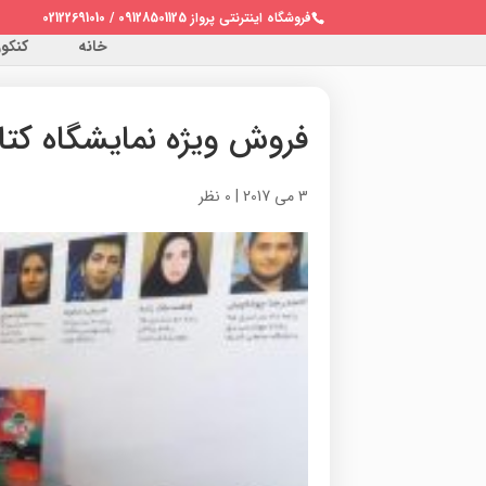
فروشگاه اینترنتی پرواز 09128501125 / 02122691010
خانه
کنکور 
فروش ویژه نمایشگاه کت
3 می 2017
|
0 نظر