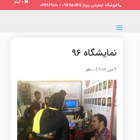
0 آیتم
فروشگاه اینترنتی پرواز 09128501125 / 02122691010
نمایشگاه ۹۶
6 می 2017
|
0 نظر