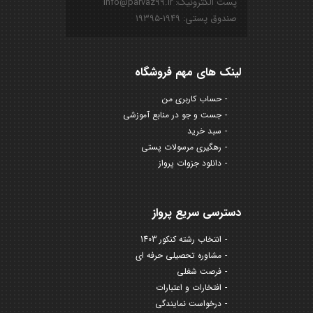
پست الکترونیک: info@parvaz99.ir
صندوق پستی: ۱۹۴۹-۱۹۳۹۵
لینک های مهم فروشگاه
حساب کاربری من
جست و جو در منابع آموزشی
سبد خرید
رهگیری مرسولات پستی
دانلود جزوات پرواز
دسترسی سریع پرواز
انتخاب رشته کنکور 1403
مشاوره تحصیلی حرفه ای
فرصت شغلی
افتخارات و اعتبارات
درخواست نمایندگی