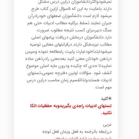
نمیشودواکثردانشآموزان دراین درس مشکل
دارند.باعنایت به این که ۵سؤال ازاین کتاب طرح
میشود لازم است دانشآموزان ضعفهای خودرادرآن
جبران نمایند.تسلط برکلیه مطالب ادبیات حتی هم
سنگ دبیر،برای کسب نتیجه مطلوب ضرورت
دارد.دانشآموزان دربخش دریافت پیامهای اصلی
مطالب نیزمشکل دارند.درقرابتهای معنایی توصیه
میشودابتداخودعبارت یابیت رامطالعه نموده وسپس
درذهن خودتان معنی کنید.بعدمعنی رادرذهن ساده
نماییدتا حدی که چکیده ودرون مایه اصلی موضوع
کشف شود. سؤالات اولین دفترچه عمومی،تستهای
ادبیات هستندولذاتقسیم زمان مناسب دراین درس
مهم است.
✳️کلید
تستهای ادبیات راجدی بگیریدوبه حفظیات اتکا
نکنید.
عربی
دررابطه باترجمه به فعل وزمان فعل توجه
شودودرمواردمشابه کلمات سادهای