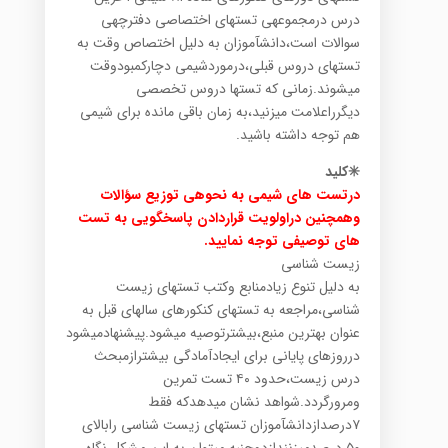
درس درمجموعهی تستهای اختصاصی دفترچهی
سوالات است،دانشآموزان به دلیل اختصاص وقت به
تستهای دروس قبلی،درموردشیمی دچارکمبودوقت
میشوند.زمانی که تستها دروس تخصصی
دیگرراعلامت میزنید،به زمان باقی مانده برای شیمی
هم توجه داشته باشید.
✳️کلید
درتست های شیمی به نحوهی توزیع سؤالات
وهمچنین دراولویت قراردادن پاسخگویی به تست
های توصیفی توجه نمایید.
زیست شناسی
به دلیل تنوع زیادمنابع وکتب تستهای زیست
شناسی،مراجعه به تستهای کنکورهای سالهای قبل به
عنوان بهترین منبع،بیشترتوصیه میشود.پیشنهادمیشود
درروزهای پایانی برای ایجادآمادگی بیشترازمبحث
درس زیست،حدود ۴۰ تست تمرین
ومرورگردد.شواهد نشان میدهدکه فقط
۷درصدازدانشآموزان تستهای زیست شناسی رابالای
۵۰ درصدمیزنندازدوجنبه میتوان به این مشکل نگاه