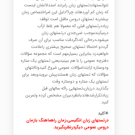
نتوانستهاندتستهای زبان رابزنند استدلالشان اینست
که زمان کم آوردهاند.چرا؟دلیل این امراختصاص زمان
بیشتربه تستهای دروس ماقبل است.توقف
زیاددرتستهای قبلی که معمولا هم غلط ازآب
درمیآیندموجب ضررجدی درتستهای زبان
میشود،درحالی که،اگردقت مناسب برای آن صرف
گرددو احتمالا تستهای صحیح بیشتری راعلامت
خواهیدزد.بنابراین بسیارمهم است که مجموعه سؤالات
دفترچه عمومی را با هم ببینیدیعنی تستهای یک ستاره
ودوستاره ازابتداسؤالات عمومی شروع کنیدوتاانتهای
سؤالات که تستهای زبان هستندپیش برویدوبعد برای
تستهای یک ستاره و دوستاره وقت
بگذارید.درزبان،تستهایی راکه سالهای قبل
زیادتکرارشدهاندبانظردبیران مشخص کرده وتمرین
کنید.
✳️کلید
درتستهای زبان انگلیسی،زمان راهماهنگ بازمان
دروس عمومی دیگردرنظربگیرید.