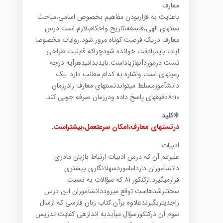
معارف
باعنایت به فرّاربودن مفاهیم بخصوص اسامی،مباحث
سنتهای الهی،فلسفه،تاریخ واحکام،لازم است درس
معارف دریک فرصت کوتاه مرور شود.روایات مخصوصا
آیات بایدبادقت خوانده شودچراکه قابلیت طراحی
تست درموردآنهازیاداست.بایدبدانیدهرآیه درچه
زمینهای است واشاره به کدام مطلب دارد .یک
دانشآموزمسلط میتواندتستهای معارف رادرزمان
۱۰-۸دقیقهای پاسخ داده ودرزمان صرفه جویی کند.
✳️کلید
درتستهای معارف،امکان سرعتعمل،بیشتراست.
ادبیات
علیرغم آن که درس ادبیات ارتباط بازبان مادری
دانشآموزان دارداماموردسهلانگاری بیشتری
قرارمیگیرد.ازکنکور ۸۱ که سؤالات به نسبت
سختترشدهاست توقع میروددانشآموزان این درس
راجدیتربگیرندعلاوه برآن کتاب زبان فارسی که ازسال
سوم آن درکنکورسؤال میآیدبه اندازهی کفایت تدریس