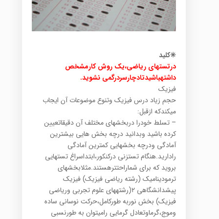
✳️کلید
درتستهای ریاضی،یک روش کارمشخص
داشتهباشیدتادچارسردرگمی نشوید.
فیزیک
حجم زیاد درس فیزیک وتنوع موضوعات آن ایجاب
میکندکه ازقبل:
– تسلط خودرا دربخشهای مختلف آن دقیقاتعیین
کرده باشید وبدانید درچه بخش هایی بیشترین
آمادگی ودرچه بخشهایی کمترین آمادگی
رادارید.هنگام تستزنی درکنکور،ابتداسراغ تستهایی
بروید که برای شماراحتترهستند.مثلابخشهای
ترمودینامیک (رشته ریاضی فیزیک) فیزیک
پیشدانشگاهی ۲(رشتههای علوم تجربی وریاضی
فیزیک) بخش نوربه طورکامل،حرکت نوسانی ساده
وموج،گرماوتعادل گرمایی رامیتوان به طورنسبی