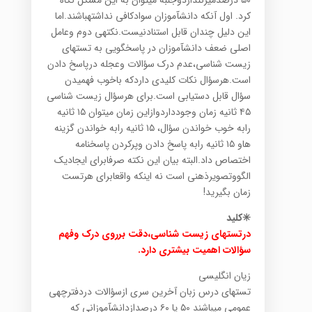
کرد. اول آنکه دانشآموزان سوادکافی نداشتهباشند.اما
این دلیل چندان قابل استنادنیست.نکتهی دوم وعامل
اصلی ضعف دانشآموزان در پاسخگویی به تستهای
زیست شناسی،عدم درک سؤالات وعجله درپاسخ دادن
است.هرسؤال نکات کلیدی داردکه باخوب فهمیدن
سؤال قابل دستیابی است.برای هرسؤال زیست شناسی
۴۵ ثانیه زمان وجودداردوازاین زمان میتوان ۱۵ ثانیه
رابه خوب خواندن سؤال، ۱۵ ثانیه رابه خواندن گزینه
هاو ۱۵ ثانیه رابه پاسخ دادن وپرکردن پاسخنامه
اختصاص داد.البته بیان این نکته صرفابرای ایجادیک
الگووتصویرذهنی است نه اینکه واقعابرای هرتست
زمان بگیرید!
✳️کلید
درتستهای زیست شناسی،دقت برروی درک وفهم
سؤالات اهمیت بیشتری دارد.
زیان انگلیسی
تستهای درس زبان آخرین سری ازسؤالات دردفترچهی
عمومی میباشند ۵۰ یا ۶۰ درصدازدانشآموزانی که