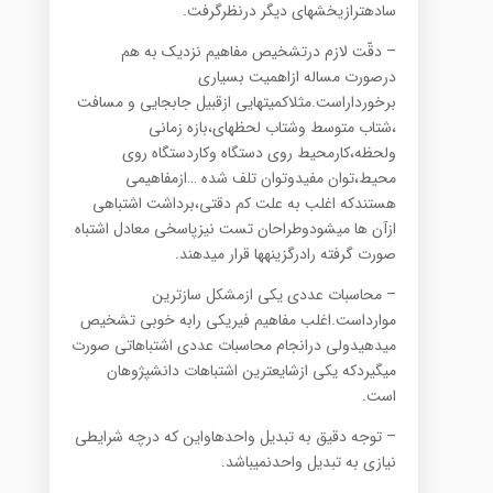
سادهترازیخشهای دیگر درنظرگرفت.
– دقّت لازم درتشخیص مفاهیم نزدیک به هم
درصورت مساله ازاهمیت بسیاری
برخورداراست.مثلاکمیتهایی ازقبیل جابجایی و مسافت
،شتاب متوسط وشتاب لحظهای،بازه زمانی
ولحظه،کارمحیط روی دستگاه وکاردستگاه روی
محیط،توان مفیدوتوان تلف شده …ازمفاهیمی
هستندکه اغلب به علت کم دقتی،برداشت اشتباهی
ازآن ها میشودوطراحان تست نیزپاسخی معادل اشتباه
صورت گرفته رادرگزینهها قرار میدهند.
– محاسبات عددی یکی ازمشکل سازترین
موارداست.اغلب مفاهیم فیریکی رابه خوبی تشخیص
میدهیدولی درانجام محاسبات عددی اشتباهاتی صورت
میگیردکه یکی ازشایعترین اشتباهات دانشپژوهان
است.
– توجه دقیق به تبدیل واحدهاواین که درچه شرایطی
نیازی به تبدیل واحدنمیباشد.