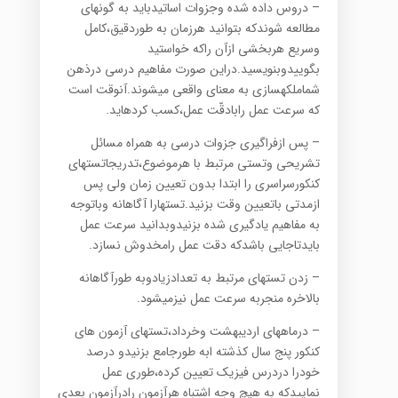
– دروس داده شده وجزوات اساتیدباید به گونهای
مطالعه شوندکه بتوانید هرزمان به طوردقیق،کامل
وسریع هربخشی ازآن راکه خواستید
بگوییدوبنویسید.دراین صورت مفاهیم درسی درذهن
شماملکهسازی به معنای واقعی میشوند.آنوقت است
که سرعت عمل رابادقّت عمل،کسب کردهاید.
– پس ازفراگیری جزوات درسی به همراه مسائل
تشریحی وتستی مرتبط با هرموضوع،تدریجاتستهای
کنکورسراسری را ابتدا بدون تعیین زمان ولی پس
ازمدتی باتعیین وقت بزنید.تستهارا آگاهانه وباتوجه
به مفاهیم یادگیری شده بزنیدوبدانید سرعت عمل
بایدتاجایی باشدکه دقت عمل رامخدوش نسازد.
– زدن تستهای مرتبط به تعدادزیادوبه طورآگاهانه
بالاخره منجربه سرعت عمل نیزمیشود.
– درماههای اردیبهشت وخرداد،تستهای آزمون های
کنکور پنج سال کذشته ابه طورجامع بزنیدو درصد
خودرا دردرس فیزیک تعیین کرده،طوری عمل
نماییدکه به هیچ وجه اشتباه هرآزمون رادرآزمون بعدی