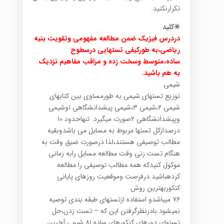
تکرارنکنید.
✳️کلید
دردرس فیزیک ضمن مطالعه مفهومی وتقویت بنیه
ریاضی،به طورکیفی تستهایی درسطوح
ساده،متوسط وسخت زده و مراقب مفاهیم نزدیک
به هم باشید.
شیمی
توزیع تستهای شیمی به طورمساوی بین کتابهای
شیمی ۲،شیمی ۳،شیمی پیشدانشگاهی ۱وشیمی
وپیشدانشگاهی ۲صورت میگیرد. تنهاحدود ۱۰
درصدازکل تستها مربوط به مسایل می باشدوبقیه
مطالب توصیفی هستند،لذا درصورت ضیق وقت به
هنگام تست زنی وقت مطالعه مسایل رابه زمانی
موکول کنیدکه همه مطالب توصیفی را مطالعه
کردهباشید.درفرصت وموقعیت روزهای پایانی
کنکوربهترین روش
۷۶ میباشدو استفاده ازتستهای طبقه بندی توصیه
نمیشود.بادرنظرگرفتن این که – تست زدن،حل
تستهای دورهای کنکورهای ساده ۸۱ شیمی آخرین