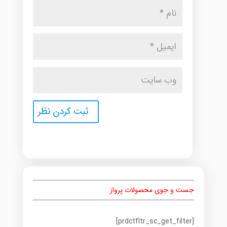
جست و جوی محصولات پرواز
[prdctfltr_sc_get_filter]