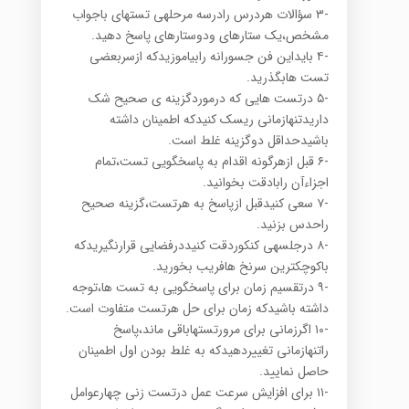
-۳ سؤالات هردرس رادرسه مرحلهی تستهای باجواب
مشخص،یک ستارهای ودوستارهای پاسخ دهید.
-۴ بایداین فن جسورانه رابیاموزیدکه ازسربعضی
تست هابگذرید.
-۵ درتست هایی که درموردگزینه ی صحیح شک
داریدتنهازمانی ریسک کنیدکه اطمینان داشته
باشیدحداقل دوگزینه غلط است.
-۶ قبل ازهرگونه اقدام به پاسخگویی تست،تمام
اجزاءآن رابادقت بخوانید.
-۷ سعی کنیدقبل ازپاسخ به هرتست،گزینه صحیح
راحدس بزنید.
-۸ درجلسهی کنکوردقت کنیددرفضایی قرارنگیریدکه
باکوچکترین سرنخ هافریب بخورید.
-۹ درتقسیم زمان برای پاسخگویی به تست ها،توجه
داشته باشیدکه زمان برای حل هرتست متفاوت است.
-۱۰ اگرزمانی برای مرورتستهاباقی ماند،پاسخ
راتنهازمانی تغییردهیدکه به غلط بودن اول اطمینان
حاصل نمایید.
-۱۱ برای افزایش سرعت عمل درتست زنی چهارعوامل