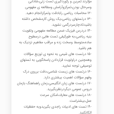
مؤثرند:تمرین و رکوردگیری تست زنی،شادابی
وسرحال بودن،تمرکزوآرامش ومطالعه ی مفهومی.
-۱۲ محاسبات ریاضی رابادقت وتمرکزانجام دهید.
-۱۳ درتستهای ریاضی،یک روش کارمشخص داشته
باشیدتادچارسردرگمی نشوید.
-۱۴ دردرس فیزیک ضمن مطالعه مفهومی وتقویت
بنیه ریاضی،به طورکیفی تست هایی درسطوح
ساده،متوسط وسخت زده و مراقب مفاهیم نزدیک به
هم باشید.
-۱۵ درتست های شیمی به نحوه ی توزیع سؤالات
وهمچنین دراولویت قراردادن پاسخگویی به تستهای
توصیفی توجه نمایید.
-۱۶ درتست های زیست شناسی،دقت برروی درک
وفهم سؤالات اهمیت بیشتری دارد.
-۱۷ درتست های زبان انگلیسی،زمان راهماهنگ بازمان
دروس عمومی دیگردرنظربگیرید.
-۱۸ درتست های معارف،امکان سرعت
عمل،بیشتراست.
-۱۹ تست های ادبیات راجدی بگیریدوبه حفظیات
اتکانکنید.