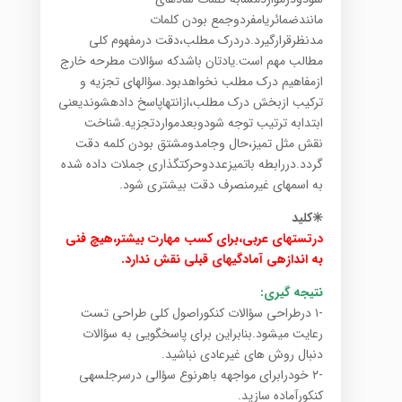
مانندضمائریامفردوجمع بودن کلمات
مدنظرقرارگیرد.دردرک مطلب،دقت درمفهوم کلی
مطالب مهم است.یادتان باشدکه سؤالات مطرحه خارج
ازمفاهیم درک مطلب نخواهدبود.سؤالهای تجزیه و
ترکیب ازبخش درک مطلب،ازانتهاپاسخ دادهشوندیعنی
ابتدابه ترتیب توجه شودوبعدمواردتجزیه.شناخت
نقش مثل تمیز،حال وجامدومشتق بودن کلمه دقت
گردد.دررابطه باتمیزعددوحرکتگذاری جملات داده شده
به اسمهای غیرمنصرف دقت بیشتری شود.
✳️کلید
درتستهای عربی،برای کسب مهارت بیشتر،هیچ فنی
به اندازهی آمادگیهای قبلی نقش ندارد.
نتیجه گیری:
-۱ درطراحی سؤالات کنکوراصول کلی طراحی تست
رعایت میشود.بنابراین برای پاسخگویی به سؤالات
دنبال روش های غیرعادی نباشید.
-۲ خودرابرای مواجهه باهرنوع سؤالی درسرجلسهی
کنکورآماده سازید.