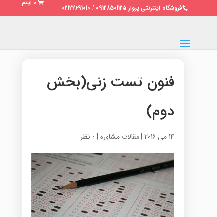
0 آیتم
فروشگاه اینترنتی پرواز 09128501125 / 02122691010
فنون تست زنی(بخش
دوم)
14 می 2016
|
مقالات مشاوره
|
0 نظر