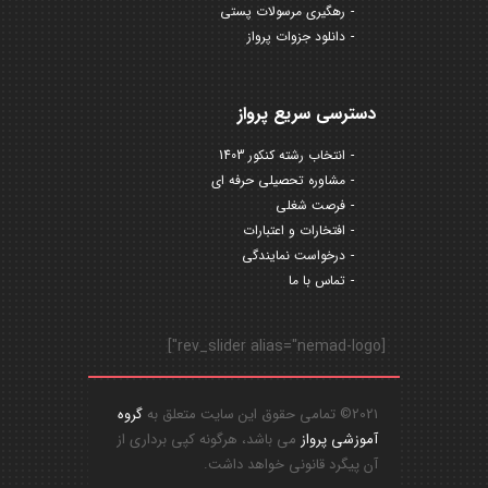
رهگیری مرسولات پستی
دانلود جزوات پرواز
دسترسی سریع پرواز
انتخاب رشته کنکور 1403
مشاوره تحصیلی حرفه ای
فرصت شغلی
افتخارات و اعتبارات
درخواست نمایندگی
تماس با ما
[rev_slider alias="nemad-logo"]
2021© تمامی حقوق این سایت متعلق به
گروه
آموزشی پرواز
می باشد، هرگونه کپی برداری از
آن پیگرد قانونی خواهد داشت.