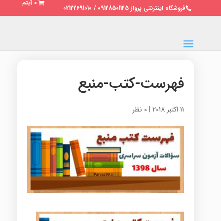
0 آیتم
فروشگاه اینترنتی پرواز 09128501125 / 02122691010
فهرست-کتب-منبع
11 اکتبر 2018
|
0 نظر