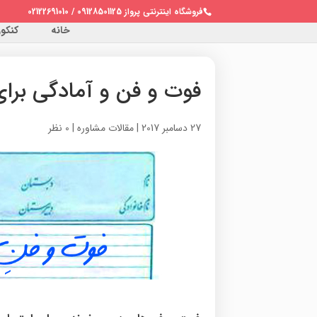
فروشگاه اینترنتی پرواز 09128501125 / 02122691010
خانه
کنکور 
فوت و فن و آمادگی برای
27 دسامبر 2017
|
مقالات مشاوره
|
0 نظر