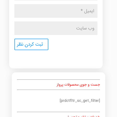
جست و جوی محصولات پرواز
[prdctfltr_sc_get_filter]