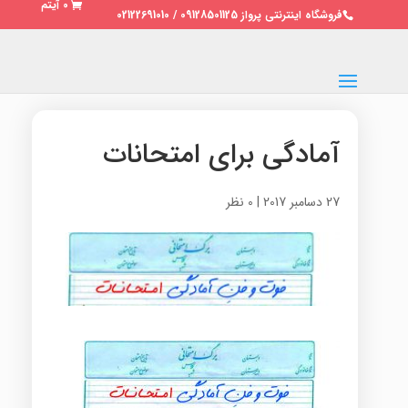
0 آیتم
فروشگاه اینترنتی پرواز 09128501125 / 02122691010
آمادگی برای امتحانات
27 دسامبر 2017
|
0 نظر