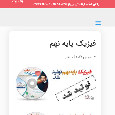
0 آیتم
فروشگاه اینترنتی پرواز 09128501125 / 02122691010
فیزیک پایه نهم
13 مارس 2017
|
0 نظر