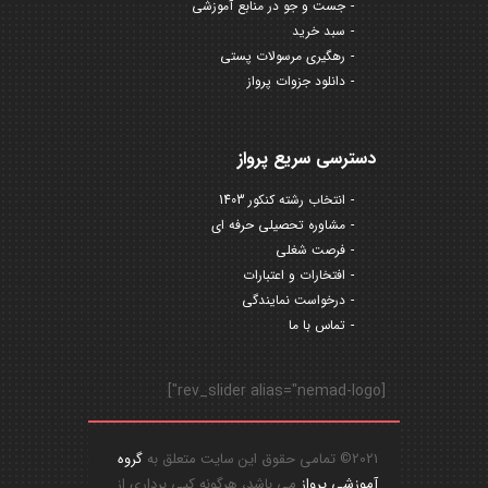
جست و جو در منابع آموزشی
سبد خرید
رهگیری مرسولات پستی
دانلود جزوات پرواز
دسترسی سریع پرواز
انتخاب رشته کنکور 1403
مشاوره تحصیلی حرفه ای
فرصت شغلی
افتخارات و اعتبارات
درخواست نمایندگی
تماس با ما
[rev_slider alias="nemad-logo"]
2021© تمامی حقوق این سایت متعلق به
گروه
آموزشی پرواز
می باشد، هرگونه کپی برداری از