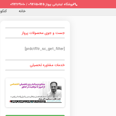
فروشگاه اینترنتی پرواز 09128501125 / 02122691010
خانه
کنکور 
جست و جوی محصولات پرواز
[prdctfltr_sc_get_filter]
خدمات مشاوره تحصیلی