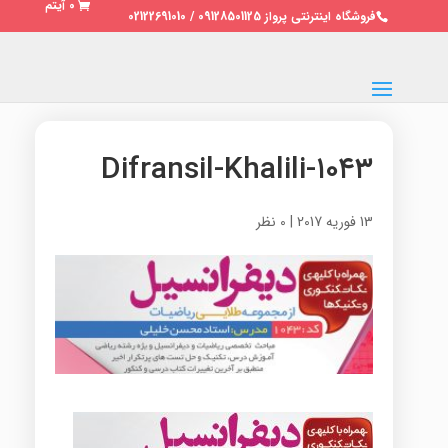
0 آیتم
فروشگاه اینترنتی پرواز 09128501125 / 02122691010
۱۰۴۳-Difransil-Khalili
13 فوریه 2017
|
0 نظر