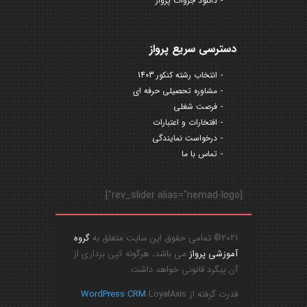
دانلود جزوات پرواز
دسترسی سریع پرواز
انتخاب رشته کنکور 1403
مشاوره تحصیلی حرفه ای
فرصت شغلی
افتخارات و اعتبارات
درخواست نمایندگی
تماس با ما
[rev_slider alias="nemad-logo"]
2021© تمامی حقوق این سایت متعلق به
گروه
آموزشی پرواز
می باشد، هرگونه کپی برداری از
آن پیگرد قانونی خواهد داشت.
قدرت گرفته از
LoyalAxis
WordPress CRM